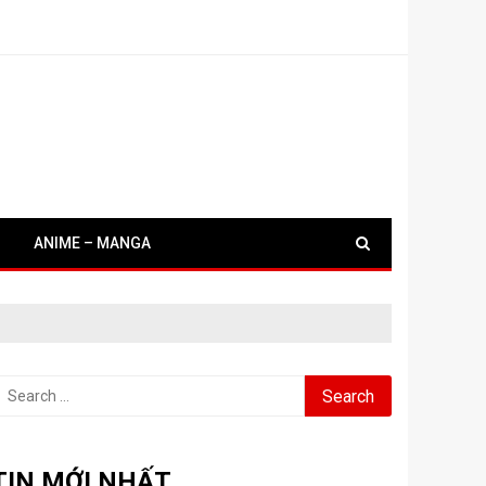
ANIME – MANGA
earch
or:
TIN MỚI NHẤT