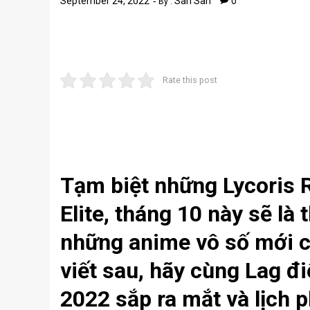
September 24, 2022
San San
0
By :
Rate this post
Tạm biệt những Lycoris 
Elite, tháng 10 này sẽ là
những anime vô số mới c
viết sau, hãy cùng Lag đ
2022 sắp ra mắt và lịch 