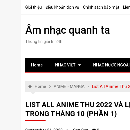
Skip
Giới thiệu
Điều khoản dịch vụ
Chính sách bảo mật
Liê
to
content
Âm nhạc quanh ta
Thông tin giải trí 24h
Home
NHẠC VIỆT
NHẠC NƯỚC NGOÀI
Home
ANIME - MANGA
List All Anime Thu
LIST ALL ANIME THU 2022 VÀ 
TRONG THÁNG 10 (PHẦN 1)