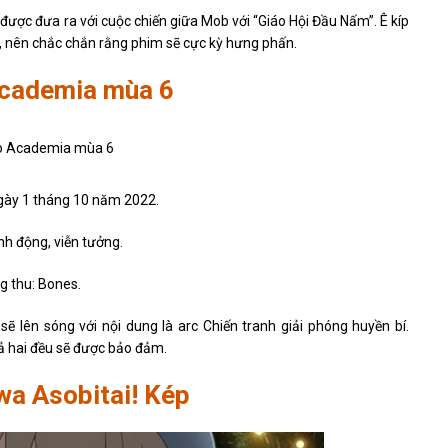
được đưa ra với cuộc chiến giữa Mob với “Giáo Hội Đầu Nấm”. Ê kíp
h, nên chắc chắn rằng phim sẽ cực kỳ hưng phấn.
cademia mùa 6
ngày 1 tháng 10 năm 2022.
nh động, viễn tưởng.
g thu: Bones.
ẽ lên sóng với nội dung là arc Chiến tranh giải phóng huyền bí.
ả hai đều sẽ được bảo đảm.
wa Asobitai! Kép