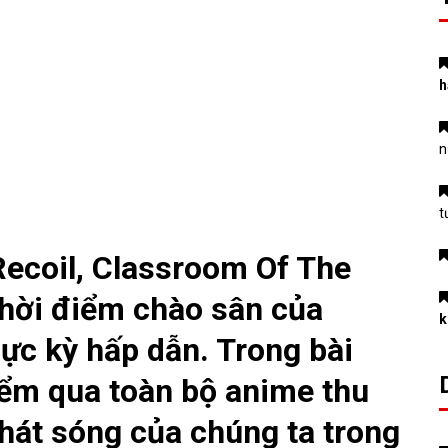
h
n
t
Recoil, Classroom Of The
 thời điểm chào sân của
k
ực kỳ hấp dẫn. Trong bài
iểm qua toàn bộ anime thu
phát sóng của chúng ta trong