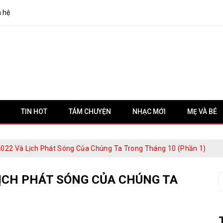
n hệ
TIN HOT
TÁM CHUYỆN
NHẠC MỚI
MẸ VÀ BÉ
 2022 Và Lịch Phát Sóng Của Chúng Ta Trong Tháng 10 (Phần 1)
LỊCH PHÁT SÓNG CỦA CHÚNG TA
S
f