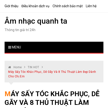
Skip
Giới thiệu
Điều khoản dịch vụ
Chính sách bảo mật
Liên hệ
to
content
Âm nhạc quanh ta
Thông tin giải trí 24h
MENU
Home
TIN HOT
Máy Sấy Tóc Khắc Phục, Dễ Gãy Và 8 Thủ Thuật Làm Đẹp Dành
Cho Chị Em
MÁY SẤY TÓC KHẮC PHỤC, DỄ
GÃY VÀ 8 THỦ THUẬT LÀM