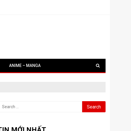
ANIME – MANGA
earch
or:
TIN MỚI NHẤT