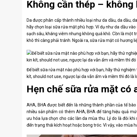
Không cần thép – không 
Da được phân cấp thành nhiều loại như da dầu, da dầu, da
hãy chọn loại sữa rửa mặt phù hợp. Ví dụ như da dầu và
sạch sâu, kháng viêm nhưng không quá khô. Cồn là một tr
khô thì càng phải tránh. Ngoài ra, sữa rửa mặt có hương l
Để biết sữa rửa mặt nào phù hợp với bạn, hãy thử nghiệm tr
kít, should not use, ngược lại da vẫn ẩm và mềm thì đó là l
Hẹn chế sữa rửa mặt có a
AHA, BHA được biết đến là những thành phần của tế bào c
nhiều sản phẩm có thêm AHA, BHA để tăng hiệu quả mức đ
ưu hóa lựa chọn cho các làn da mùa thu. Lý do là đôi k
đến trạng thái kích hoạt hoặc bong tróc. Vì vậy, vào mùa h