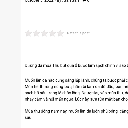
October 5, 2022
San San
0
By :
Rate this post
Dưỡng da mùa Thu but qua ổ bước làm sạch chính vì sao
Muốn làn da nào cũng sáng lấp lánh, chúng ta buộc phải c
Mùa hè thường nóng bức, hầm bí làm da đổ dầu, bạn nên
sạch bã sâu trong lỗ chân lông. Ngược lại, vào mùa thu,
nhạy cảm và nổi mẩn ngứa. Lúc này, sữa rửa mặt bạn chọ
Mùa thu đông năm nay, muốn làn da luôn phủ bóng, căng 
sau: