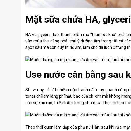
Mặt sữa chứa HA, glycer
HA và glycerin là 2 thành phần mà “team da khô” phải chú 
vào mùa thu càng phải chú ý dưỡng ẩm trong tất cả cá
sạch sâu mà còn duy trì độ ẩm, làm cho da luôn ở trạng th
Use nước cân bằng sau k
Show nay, có rất nhiều cuộc tranh cãi xoay quanh công d
toner chỉ làm lãng phí hầu bao của chị em mà không mang 
của sự khô ráo, thiếu trầm trọng như mùa Thu, thì toner ch
Theo thói quen làm đẹp của phụ nữ Hàn, sau khi rửa mặt t