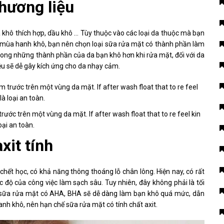
hương liệu
 khô thích hợp, dầu khô … Tùy thuộc vào các loại da thuộc mà bạn
o mùa hanh khô, bạn nên chọn loại sữa rửa mặt có thành phần làm
ong những thành phần của da bạn khô hơn khi rửa mặt, đối với da
iệu sẽ dễ gây kích ứng cho da nhạy cảm.
ước trên một vùng da mặt. If after wash float that to re feel kin
oại an toàn.
xit tính
hết học, có khả năng thông thoáng lỗ chân lông. Hiện nay, có rất
ộ của công việc làm sạch sâu. Tuy nhiên, đây không phải là tối
hi sữa rửa mặt có AHA, BHA sẽ dễ dàng làm bạn khô quá mức, dẫn
anh khô, nên hạn chế sữa rửa mặt có tính chất axit.