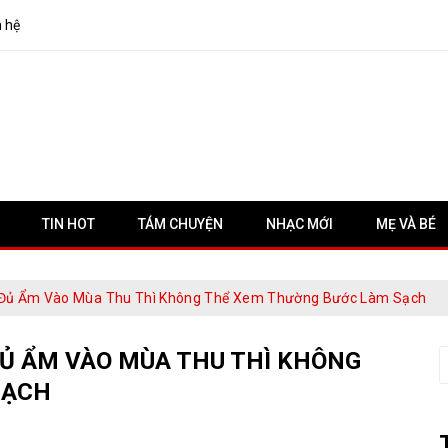
n hệ
TIN HOT
TÁM CHUYỆN
NHẠC MỚI
MẸ VÀ BÉ
Đủ Ẩm Vào Mùa Thu Thì Không Thể Xem Thường Bước Làm Sạch
Ủ ẨM VÀO MÙA THU THÌ KHÔNG
S
f
SẠCH