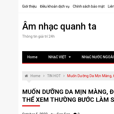
Skip
Giới thiệu
Điều khoản dịch vụ
Chính sách bảo mật
Liê
to
content
Âm nhạc quanh ta
Thông tin giải trí 24h
Home
NHẠC VIỆT
NHẠC NƯỚC NGOÀI
Home
TIN HOT
Muốn Dưỡng Da Mịn Màng, 
MUỐN DƯỠNG DA MỊN MÀNG, Đ
THỂ XEM THƯỜNG BƯỚC LÀM 