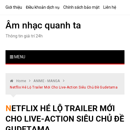
Skip
Giới thiệu
Điều khoản dịch vụ
Chính sách bảo mật
Liên hệ
to
content
Âm nhạc quanh ta
Thông tin giải trí 24h
MENU
Home
ANIME - MANGA
Netflix Hé Lộ Trailer Mới Cho Live-Action Siêu Chủ Đề Gudetama
NETFLIX HÉ LỘ TRAILER MỚI
CHO LIVE-ACTION SIÊU CHỦ ĐỀ
GUDETAMA