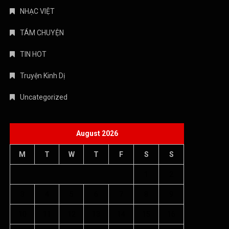
NHẠC VIỆT
TÁM CHUYỆN
TIN HOT
Truyện Kinh Dị
Uncategorized
August 2026
M
T
W
T
F
S
S
1
2
3
4
5
6
7
8
9
10
11
12
13
14
15
16