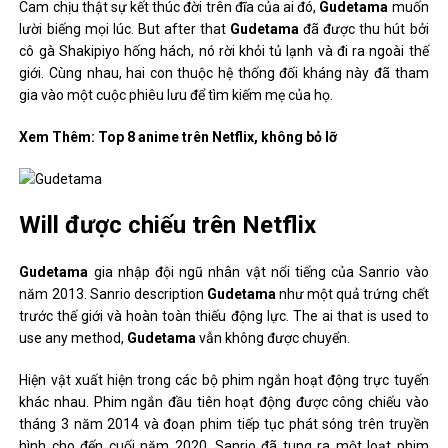
Cam chịu thật sự kết thúc đời trên đĩa của ai đó,
Gudetama
muốn
lười biếng mọi lúc. But after that
Gudetama
đã được thu hút bởi
cô gà Shakipiyo hống hách, nó rời khỏi tủ lạnh và đi ra ngoài thế
giới. Cùng nhau, hai con thuộc hệ thống đối kháng này đã tham
gia vào một cuộc phiêu lưu để tìm kiếm mẹ của họ.
Xem Thêm: Top 8 anime trên Netflix, không bỏ lỡ
Will được chiếu trên Netflix
Gudetama
gia nhập đội ngũ nhân vật nổi tiếng của Sanrio vào
năm 2013. Sanrio description
Gudetama
như một quả trứng chết
trước thế giới và hoàn toàn thiếu động lực. The ai that is used to
use any method,
Gudetama
vẫn không được chuyển.
Hiện vật xuất hiện trong các bộ phim ngắn hoạt động trực tuyến
khác nhau. Phim ngắn đầu tiên hoạt động được công chiếu vào
tháng 3 năm 2014 và đoạn phim tiếp tục phát sóng trên truyền
hình cho đến cuối năm 2020. Sanrio đã tung ra một loạt phim