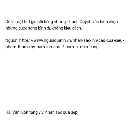
Dù là một hot girl nổi tiếng nhưng Thanh Quỳnh vẫn bình chọn
những cuộc sống bình dị, không kiểu cách.
Nguồn: https: //www.nguoiduatin.vn/nhan-sac-inh-cao-cua-sieu-
pham-tham-my-nam-inh-sau-7-nam-ai-nhin-cung …
Hải Vân luôn tặng ý vì nhan sắc quá đẹp.