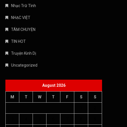
Nhạc Trữ Tình
NHẠC VIỆT
TÁM CHUYỆN
TIN HOT
Truyện Kinh Dị
Uncategorized
August 2026
M
T
W
T
F
S
S
1
2
3
4
5
6
7
8
9