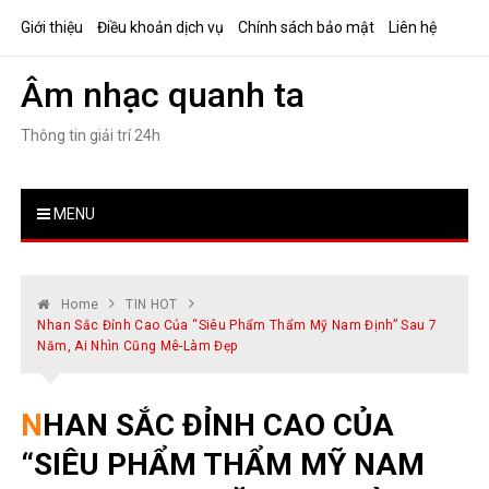
Skip
Giới thiệu
Điều khoản dịch vụ
Chính sách bảo mật
Liên hệ
to
content
Âm nhạc quanh ta
Thông tin giải trí 24h
MENU
Home
TIN HOT
Nhan Sắc Đỉnh Cao Của “siêu Phẩm Thẩm Mỹ Nam Định” Sau 7
Năm, Ai Nhìn Cũng Mê-Làm Đẹp
NHAN SẮC ĐỈNH CAO CỦA
“SIÊU PHẨM THẨM MỸ NAM