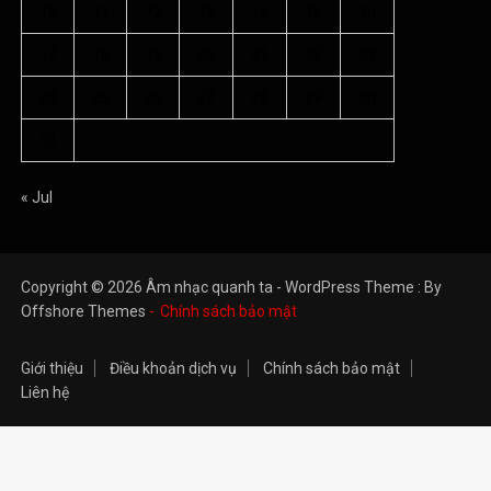
10
11
12
13
14
15
16
17
18
19
20
21
22
23
24
25
26
27
28
29
30
31
« Jul
Copyright © 2026 Âm nhạc quanh ta - WordPress Theme : By
Offshore Themes
Chính sách bảo mật
Giới thiệu
Điều khoản dịch vụ
Chính sách bảo mật
Liên hệ