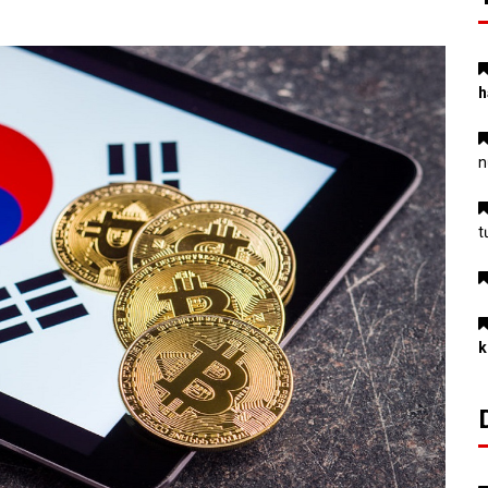
h
n
t
k