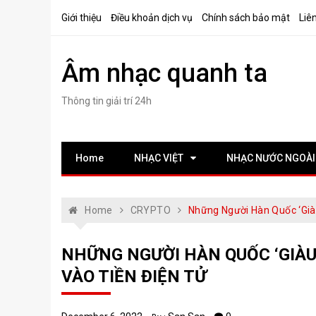
Skip
Giới thiệu
Điều khoản dịch vụ
Chính sách bảo mật
Liê
to
content
Âm nhạc quanh ta
Thông tin giải trí 24h
Home
NHẠC VIỆT
NHẠC NƯỚC NGOÀI
Home
CRYPTO
Những Người Hàn Quốc ‘già
NHỮNG NGƯỜI HÀN QUỐC ‘GIÀU
VÀO TIỀN ĐIỆN TỬ