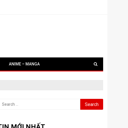
ANIME – MANGA
earch
or:
TIN MỚI NHẤT