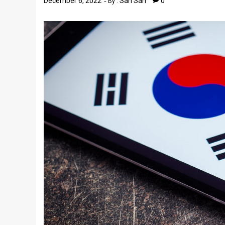
December 6, 2022
San San
0
By :