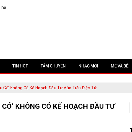
n hệ
TIN HOT
TÁM CHUYỆN
NHẠC MỚI
MẸ VÀ BÉ
u Có’ Không Có Kế Hoạch Đầu Tư Vào Tiền Điện Tử
 CÓ’ KHÔNG CÓ KẾ HOẠCH ĐẦU TƯ
S
f