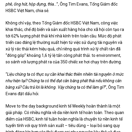
phê, ống hút, hộp đựng, thìa…
”, Ông Tim Evans, Tổng Giám đốc
HSBC Việt Nam, chia sẻ.
Không chỉ vậy, theo Tổng Giám đốc HSBC Việt Nam, công việc
khai thác, chế độ biến và sản xuất hàng hóa cho xã hội còn tạo ra
tới 62% lượng phát thải khí nhà kính trên toàn cầu. Mức độ phát
triển cao đáng lệ thường xuất hiện từ việc sử dụng tài nguyên và
xử lý rác thải kém hiệu quả, chỉ riêng quá trình xử lý chất rắn đã
“đóng góp” khoảng 1,6 tỷ lệ tấn công phát thải. to environment,
so sánh với lượng phát ra của 350 chiếc xe hơi chạy trên đường.
“
Liệu chúng ta có thực sự cần khai thác thiên nhiên tài nguyên ở mức
như hiện tại? Chúng ta có thể đạt cân bằng phát thải nếu không cân
bằng xả? Câu trả lời là không. Vậy chúng ta có thể làm gì?
”, Ông Tim
Evans đặt dấu hỏi.
Move to the day background kinh tế Weekly hoàn thành là một
giải pháp. Có nhiều nghĩa về da nền kinh tế hoàn toàn. Theo quan
điểm của HSBC, kinh tế tuần hoàn nghĩa là chuyển từ nền kinh tế
tuyến tính với quy trình sản xuất – tiêu dùng – loại bỏ sang quy
trình đóng kín hơn rác thải được coi như nguyên liệu thô và đưa