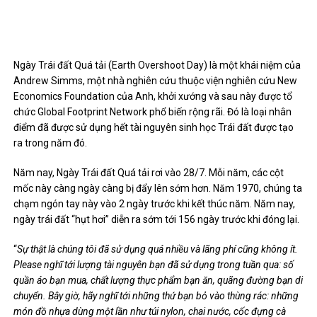
Ngày Trái đất Quá tải (Earth Overshoot Day) là một khái niệm của
Andrew Simms, một nhà nghiên cứu thuộc viện nghiên cứu New
Economics Foundation của Anh, khởi xướng và sau này được tổ
chức Global Footprint Network phổ biến rộng rãi. Đó là loại nhân
điểm đã được sử dụng hết tài nguyên sinh học Trái đất được tạo
ra trong năm đó.
Năm nay, Ngày Trái đất Quá tải rơi vào 28/7. Mỗi năm, các cột
mốc này càng ngày càng bị đẩy lên sớm hơn. Năm 1970, chúng ta
chạm ngón tay này vào 2 ngày trước khi kết thúc năm. Năm nay,
ngày trái đất “hụt hơi” diễn ra sớm tới 156 ngày trước khi đóng lại.
“
Sự thật là chúng tôi đã sử dụng quá nhiều và lãng phí cũng không ít.
Please nghĩ tới lượng tài nguyên bạn đã sử dụng trong tuần qua: số
quần áo bạn mua, chất lượng thực phẩm bạn ăn, quãng đường bạn di
chuyển. Bây giờ, hãy nghĩ tới những thứ bạn bỏ vào thùng rác: những
món đồ nhựa dùng một lần như túi nylon, chai nước, cốc đựng cà