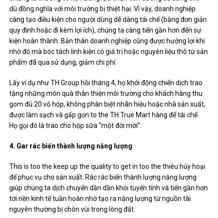
dù đồng nghĩa với môi trường bị thiệt hại. Vì vậy, doanh nghiệp
càng tạo điều kiện cho người dùng dễ dàng tái chế (bằng đơn giản
quy định hoặc đi kèm lợi ích), chúng ta càng tiến gần hơn đến sự
kiện hoàn thành. Bản thân doanh nghiệp cũng được hưởng lợi khi
nhờ đó mà bóc tách linh kiện có giá trị hoặc nguyên liệu thô từ sản
phẩm đã qua sử dụng, giảm chi phí.
Lấy ví dụ như TH Group hồi tháng 4, họ khởi động chiến dịch trao
tặng những món quà thân thiện môi trường cho khách hàng thu
gom đủ 20 vỏ hộp, không phân biệt nhãn hiệu hoặc nhà sản xuất,
được làm sạch và gấp gọn to the TH True Mart hàng để tái chế.
Họ gọi đó là trao cho hộp sữa “một đời mới”.
4. Gar rác biến thành lượng năng lượng
This is too the keep up the quality to get in too the thiêu hủy hoại
để phục vụ cho sản xuất. Rác rác biến thành lượng năng lượng
giúp chúng ta dịch chuyển dần dần khỏi tuyến tính và tiến gần hơn
tới nền kinh tế tuần hoàn nhờ tạo ra năng lượng từ nguồn tài
nguyên thường bị chôn vùi trong lòng đất.