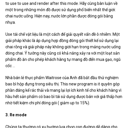
to use to use and render after this mode. Hãy cùng bàn luận về
một trong những món đồ được sử dụng phổ biến nhất thế giới:
chai nước uống. Hiện nay, nước lớn phần được đóng gói bằng
nhựa.
Use tái chế vật liệu là một cách để giải quyết vấn đề ô nhiễm. Một
giải pháp khác là áp dụng hợp đồng đóng gói thiết kế sử dụng lại
chai rỗng và giải pháp này không giới hạn trong mảng nước uống
đóng chai. Ý tưởng này cũng có khả năng xảy ra với một loạt sản
phẩm đồ ăn cho phép khách hàng tự mang đồ đến mua gạo, ngũ
cốc …
Nhà bán lẻ thực phẩm Waitrose của Anh đã bắt đầu thử nghiệm
bao bì hộp đựng trong siêu thị. This new program is it quyên góp
phần đáng kể rác thải và mang lại lợi ích kinh tế cho khách hàng vì
hầu hết sản phẩm có bao bì tái sử dụng được bán với giá thấp hơn
nhờ tiết kiệm chi phí đóng gói ( giảm up to 15%).
3. Re mode
Chúng ta thường có xu hướng lựa chọn con đường dễ dàng cho