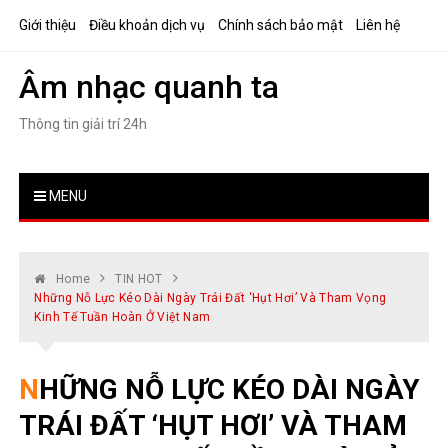
Skip
Giới thiệu
Điều khoản dịch vụ
Chính sách bảo mật
Liên hệ
to
content
Âm nhạc quanh ta
Thông tin giải trí 24h
MENU
Home
TIN HOT
Những Nỗ Lực Kéo Dài Ngày Trái Đất ‘hụt Hơi’ Và Tham Vọng
Kinh Tế Tuần Hoàn Ở Việt Nam
NHỮNG NỖ LỰC KÉO DÀI NGÀY
TRÁI ĐẤT ‘HỤT HƠI’ VÀ THAM