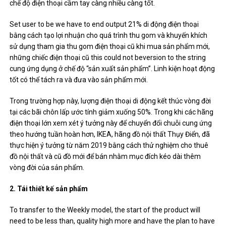
chế độ điện thoại cầm tay càng nhiều càng tốt.
Set user to be we have to end output 21% di động điện thoại
bằng cách tạo lợi nhuận cho quá trình thu gom và khuyến khích
sử dụng tham gia thu gom điện thoại cũ khi mua sản phẩm mới,
những chiếc điện thoại cũ this could not beversion to the string
cung ứng dụng ở chế độ “sản xuất sản phẩm”. Linh kiện hoạt động
tốt có thể tách ra và đưa vào sản phẩm mới.
Trong trường hợp này, lượng điện thoại di động kết thúc vòng đời
tại các bãi chôn lấp ước tính giảm xuống 50%. Trong khi các hãng
điện thoại lớn xem xét ý tưởng này để chuyển đổi chuỗi cung ứng
theo hướng tuần hoàn hơn, IKEA, hãng đồ nội thất Thụy Điển, đã
thực hiện ý tưởng từ năm 2019 bằng cách thử nghiệm cho thuê
đồ nội thất và cũ đồ mới để bán nhằm mục đích kéo dài thêm
vòng đời của sản phẩm.
2. Tái thiết kế sản phẩm
To transfer to the Weekly model, the start of the product will
need to be less than, quality high more and have the plan to have