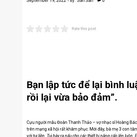
September 19, 2022
San San
0
By :
Rate this post
Bạn lập tức để lại bình l
rồi lại vừa bảo đảm”.
Cựu người mẫu Đoàn Thanh Thảo – vợ nhạc sĩ Hoàng Bách 
trên mạng xã hội rất khâm phục. Mới đây, bà mẹ 3 con tâ
với tui liền. Tui bày ra nấu cho các thiết bị nâng cấp lên luôn.