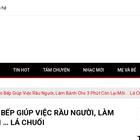
n hệ
TIN HOT
TÁM CHUYỆN
NHẠC MỚI
MẸ VÀ BÉ
 Bếp Giúp Việc Rầu Người, Làm Bánh Cho 3 Phút Còn Lại Mỗi … Lá C
BẾP GIÚP VIỆC RẦU NGƯỜI, LÀM
S
f
 … LÁ CHUỐI