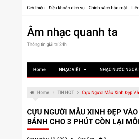
Skip
Giới thiệu
Điều khoản dịch vụ
Chính sách bảo mật
Liê
to
content
Âm nhạc quanh ta
Thông tin giải trí 24h
Home
NHẠC VIỆT
NHẠC NƯỚC NGOÀI
Home
TIN HOT
Cựu Người Mẫu Xinh Đẹp Vào
CỰU NGƯỜI MẪU XINH ĐẸP VÀO 
BÁNH CHO 3 PHÚT CÒN LẠI MỖI