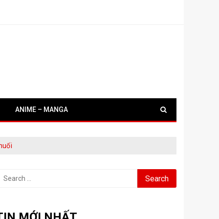
ANIME – MANGA
huối
earch
or:
TIN MỚI NHẤT