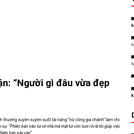
h
n
t
uận: “Người gì đâu vừa đẹp
k
thường xuyên xuyên suốt tài năng “nữ công gia chánh” làm chị
m sự:
“Phiên bản nào tui về nhà mà mặt tui còn tươi rói là tôi giúp việc
 Phiên bản này vậy”.