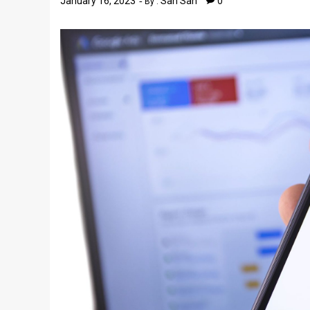
January 16, 2023
San San
0
By :