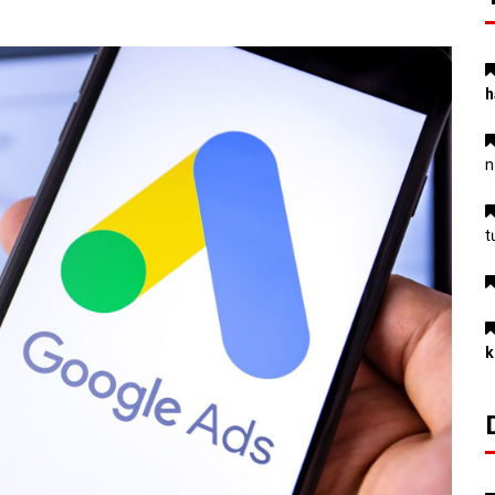
h
n
t
k