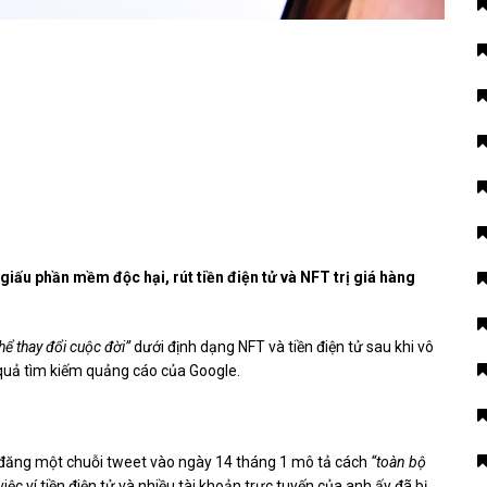
iấu phần mềm độc hại, rút ​​tiền điện tử và NFT trị giá hàng
thể thay đổi cuộc đời”
dưới định dạng NFT và tiền điện tử sau khi vô
 quả tìm kiếm quảng cáo của Google.
ã đăng một chuỗi tweet vào ngày 14 tháng 1 mô tả cách
“toàn bộ
ệc ví tiền điện tử và nhiều tài khoản trực tuyến của anh ấy đã bị