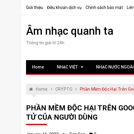
Skip
Giới thiệu
Điều khoản dịch vụ
Chính sách bảo mật
Liê
to
content
Âm nhạc quanh ta
Thông tin giải trí 24h
Home
NHẠC VIỆT
NHẠC NƯỚC NGOÀI
Home
CRYPTO
Phần Mềm Độc Hại Trên Goo
PHẦN MỀM ĐỘC HẠI TRÊN GOOG
TỬ CỦA NGƯỜI DÙNG