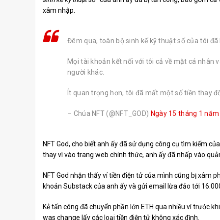
xâm nhập.
Đêm qua, toàn bộ sinh kế kỹ thuật số của tôi đã 
Mọi tài khoản kết nối với tôi cả về mặt cá nhân
người khác.
Ít quan trọng hơn, tôi đã mất một số tiền thay đ
– Chúa NFT (@NFT_GOD)
Ngày 15 tháng 1 năm
NFT God, cho biết anh ấy đã sử dụng công cụ tìm kiếm củ
thay vì vào trang web chính thức, anh ấy đã nhấp vào quản
NFT God nhận thấy ví tiền điện tử của mình cũng bị xâm
khoản Substack của anh ấy và gửi email lừa đảo tới 16.00
Kẻ tấn công đã chuyển phần lớn ETH qua nhiều ví trước khi
was change lấy các loại tiền điện tử không xác định.