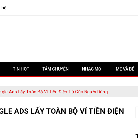
n hệ
TIN HOT
TÁM CHUYỆN
NHẠC MỚI
MẸ VÀ BÉ
gle Ads Lấy Toàn Bộ Ví Tiền Điện Tử Của Người Dùng
LE ADS LẤY TOÀN BỘ VÍ TIỀN ĐIỆN
S
f