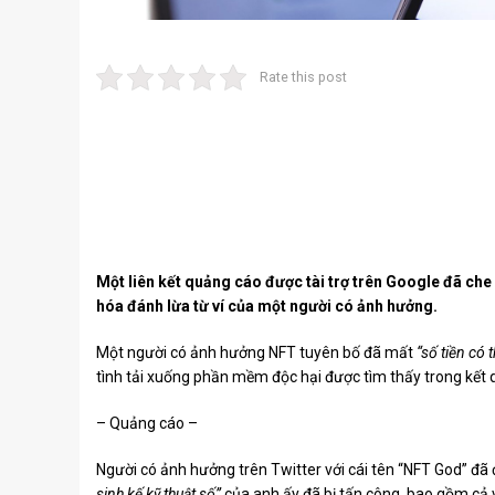
Rate this post
Một liên kết quảng cáo được tài trợ trên Google đã che g
hóa đánh lừa từ ví của một người có ảnh hưởng.
Một người có ảnh hưởng NFT tuyên bố đã mất
“số tiền có 
tình tải xuống phần mềm độc hại được tìm thấy trong kết
– Quảng cáo –
Người có ảnh hưởng trên Twitter với cái tên “NFT God” đ
sinh kế kỹ thuật số”
của anh ấy đã bị tấn công, bao gồm cả vi