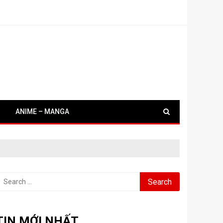
ANIME – MANGA
earch
or:
TIN MỚI NHẤT