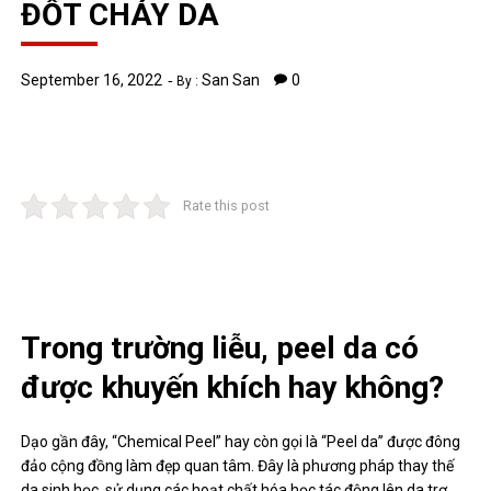
ĐỐT CHÁY DA
September 16, 2022
San San
0
By :
Rate this post
Trong trường liễu, peel da có
được khuyến khích hay không?
Dạo gần đây, “Chemical Peel” hay còn gọi là “Peel da” được đông
đảo cộng đồng làm đẹp quan tâm. Đây là phương pháp thay thế
da sinh học, sử dụng các hoạt chất hóa học tác động lên da trợ