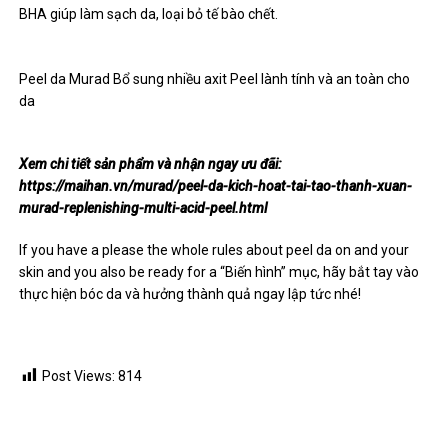
BHA giúp làm sạch da, loại bỏ tế bào chết.
Peel da Murad Bổ sung nhiều axit Peel lành tính và an toàn cho
da
Xem chi tiết sản phẩm và nhận ngay ưu đãi:
https://maihan.vn/murad/peel-da-kich-hoat-tai-tao-thanh-xuan-
murad-replenishing-multi-acid-peel.html
If you have a please the whole rules about peel da on and your
skin and you also be ready for a “Biến hình” mục, hãy bắt tay vào
thực hiện bóc da và hưởng thành quả ngay lập tức nhé!
Post Views:
814