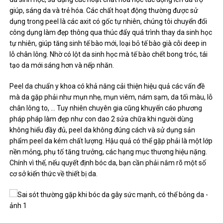
giúp, sáng da và trẻ hóa. Các chất hoạt động thường được sử
dụng trong peel là các axit có gốc tự nhiên, chúng tôi chuyển đổi
công dụng làm đẹp thông qua thúc đẩy quá trình thay da sinh học
tự nhiên, giúp tăng sinh tế bào mới, loại bỏ tế bào già cỗi deep in
lỗ chân lông. Nhờ có lột da sinh học mà tế bào chết bong tróc, tái
tạo da mới sáng hơn và nếp nhăn.
Peel da chuẩn y khoa có khả năng cải thiện hiệu quả các vấn đề
mà da gặp phải như mụn nhẹ, mụn viêm, nám sạm, da tối màu, lỗ
chân lông to, … Tuy nhiên chuyên gia cũng khuyến cáo phương
pháp pháp làm đẹp như con dao 2 sửa chữa khi người dùng
không hiểu đầy đủ, peel da không đúng cách và sử dụng sản
phẩm peel da kém chất lượng. Hậu quả có thể gặp phải là một lớp
nền mỏng, phụ tố tăng trưởng, các hạng mục thương hiệu nặng.
Chính vì thế, nếu quyết định bóc da, bạn cần phải nắm rõ một số
cơ sở kiến ​​thức về thiết bị da.