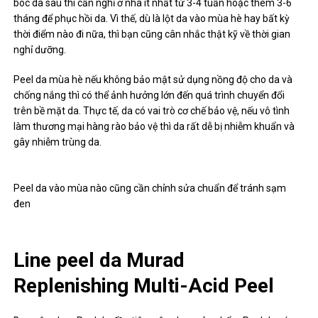
bóc da sâu thì cần nghỉ ở nhà ít nhất từ ​​3-4 tuần hoặc thêm 3-6
tháng để phục hồi da. Vì thế, dù là lột da vào mùa hè hay bất kỳ
thời điểm nào đi nữa, thì bạn cũng cân nhắc thật kỹ về thời gian
nghỉ dưỡng.
Peel da mùa hè nếu không bảo mật sử dụng nồng độ cho da và
chống nắng thì có thể ảnh hưởng lớn đến quá trình chuyển đổi
trên bề mặt da. Thực tế, da có vai trò cơ chế bảo vệ, nếu vô tình
làm thương mại hàng rào bảo vệ thì da rất dễ bị nhiễm khuẩn và
gây nhiễm trùng da.
Peel da vào mùa nào cũng cần chỉnh sửa chuẩn để tránh sạm
đen
Line peel da Murad
Replenishing Multi-Acid Peel