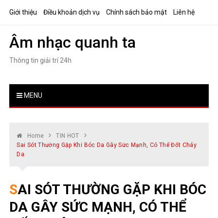
Skip
Giới thiệu
Điều khoản dịch vụ
Chính sách bảo mật
Liên hệ
to
content
Âm nhạc quanh ta
Thông tin giải trí 24h
MENU
Home
TIN HOT
Sai Sót Thường Gặp Khi Bóc Da Gây Sức Mạnh, Có Thể Đốt Cháy
Da
SAI SÓT THƯỜNG GẶP KHI BÓC
DA GÂY SỨC MẠNH, CÓ THỂ