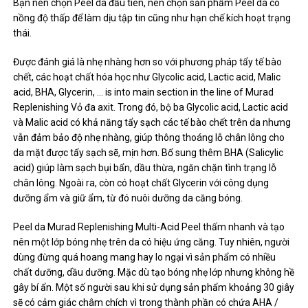
Bạn nên chọn Peel da đầu tiên, nên chọn sản phẩm Peel da có
nồng độ thấp để làm dịu tập tin cũng như hạn chế kích hoạt trạng
thái.
Được đánh giá là nhẹ nhàng hơn so với phương pháp tẩy tế bào
chết, các hoạt chất hóa học như Glycolic acid, Lactic acid, Malic
acid, BHA, Glycerin, … is into main section in the line of Murad
Replenishing Vỏ đa axit. Trong đó, bộ ba Glycolic acid, Lactic acid
và Malic acid có khả năng tẩy sạch các tế bào chết trên da nhưng
vẫn đảm bảo độ nhẹ nhàng, giúp thông thoáng lỗ chân lông cho
da mặt được tẩy sạch sẽ, mịn hơn. Bổ sung thêm BHA (Salicylic
acid) giúp làm sạch bụi bẩn, dầu thừa, ngăn chặn tình trạng lỗ
chân lông. Ngoài ra, còn có hoạt chất Glycerin với công dụng
dưỡng ẩm và giữ ẩm, từ đó nuôi dưỡng da căng bóng.
Peel da Murad Replenishing Multi-Acid Peel thấm nhanh và tạo
nên một lớp bóng nhẹ trên da có hiệu ứng căng. Tuy nhiên, người
dùng đừng quá hoang mang hay lo ngại vì sản phẩm có nhiều
chất dưỡng, dầu dưỡng. Mặc dù tạo bóng nhẹ lớp nhưng không hề
gây bí ẩn. Một số người sau khi sử dụng sản phẩm khoảng 30 giây
sẽ có cảm giác châm chích vì trong thành phần có chứa AHA /