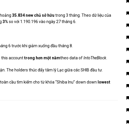
khoảng
35.834 new chủ sở hữu
trong 3 tháng. Theo dữ liệu của
ng
3%
so với 1.190.196 vào ngày 27 tháng 6.
tháng 6 trước khi giảm xuống đầu tháng 8.
 this account
trong hơn một năm
theo data of
IntoTheBlock
.
n. The holders thúc đẩy tâm lý Lạc giữa các SHIB đầu tư.
toàn cầu tìm kiếm cho từ khóa “Shiba Inu”
down down
lowest