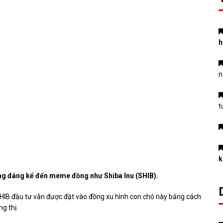
h
n
t
k
động đáng kể đến meme đồng như Shiba Inu (SHIB).
HIB đầu tư vẫn được đặt vào đồng xu hình con chó này bằng cách
ng thị.