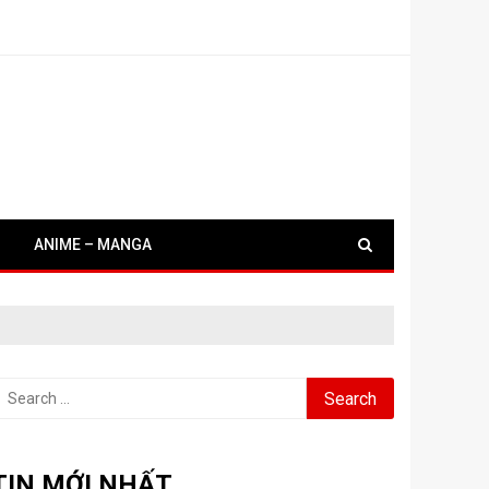
ANIME – MANGA
earch
or:
TIN MỚI NHẤT