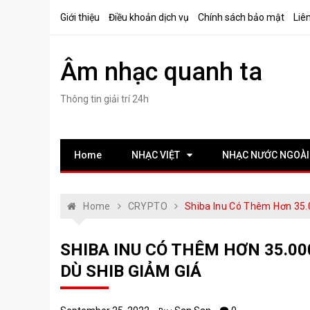
Skip
Giới thiệu
Điều khoản dịch vụ
Chính sách bảo mật
Liê
to
content
Âm nhạc quanh ta
Thông tin giải trí 24h
Home
NHẠC VIỆT
NHẠC NƯỚC NGOÀI
Home
CRYPTO
Shiba Inu Có Thêm Hơn 35.
SHIBA INU CÓ THÊM HƠN 35.0
DÙ SHIB GIẢM GIÁ