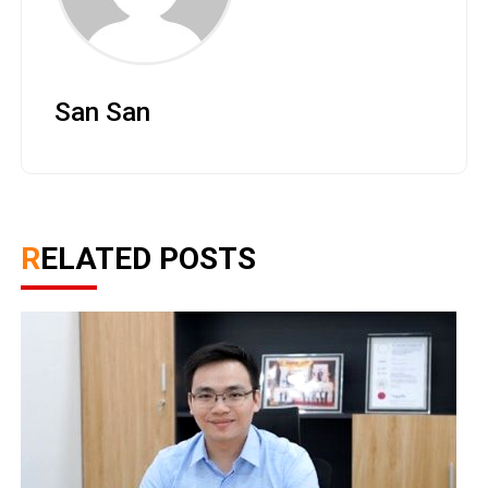
San San
RELATED POSTS