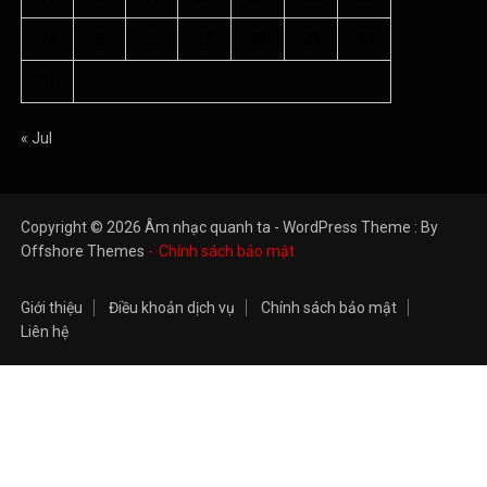
24
25
26
27
28
29
30
31
« Jul
Copyright © 2026 Âm nhạc quanh ta - WordPress Theme : By
Offshore Themes
Chính sách bảo mật
Giới thiệu
Điều khoản dịch vụ
Chính sách bảo mật
Liên hệ