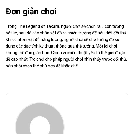
Đơn giản chơi
Trong The Legend of Takara, người chơi sẽ chọn ra 5 con tướng
bất kỳ, sau đó các nhân vật đó ra chiến trường để tiêu diệt đối thủ.
Khi có nhân vật đủ năng lượng, người chơi sẽ cho tướng đó sử
dụng các đặc tính kỹ thuật thông qua thẻ tướng. Một lối chơi
không thể đơn giản hơn. Chính vì chiến thuật yếu tố thế giới được
đề cao nhất. Trò chơi cho phép người chơi nhìn thấy trước đối thủ,
nên phải chọn thẻ phù hợp để khắc chế.