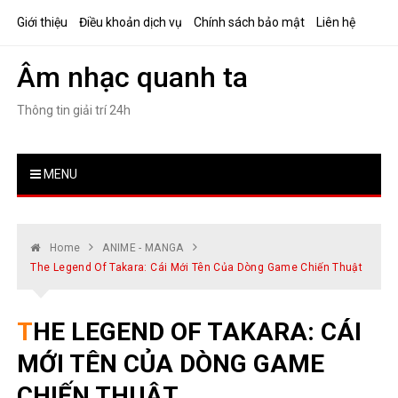
Skip
Giới thiệu
Điều khoản dịch vụ
Chính sách bảo mật
Liên hệ
to
content
Âm nhạc quanh ta
Thông tin giải trí 24h
MENU
Home
ANIME - MANGA
The Legend Of Takara: Cái Mới Tên Của Dòng Game Chiến Thuật
THE LEGEND OF TAKARA: CÁI
MỚI TÊN CỦA DÒNG GAME
CHIẾN THUẬT