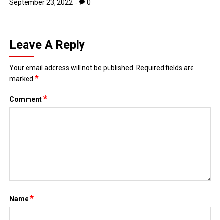
September 23, 2022
0
Leave A Reply
Your email address will not be published.
Required fields are
*
marked
*
Comment
*
Name