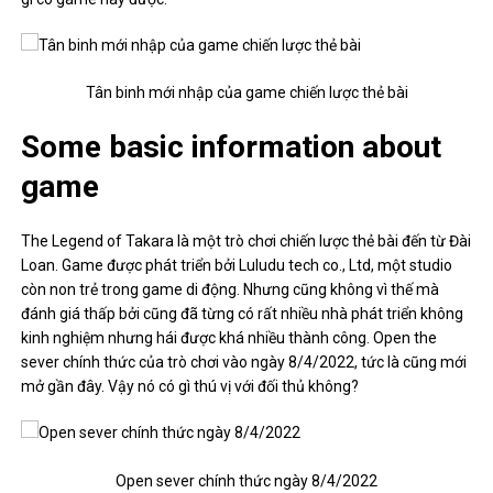
Tân binh mới nhập của game chiến lược thẻ bài
Some basic information about
game
The Legend of Takara là một trò chơi chiến lược thẻ bài đến từ Đài
Loan. Game được phát triển bởi Luludu tech co., Ltd, một studio
còn non trẻ trong game di động. Nhưng cũng không vì thế mà
đánh giá thấp bởi cũng đã từng có rất nhiều nhà phát triển không
kinh nghiệm nhưng hái được khá nhiều thành công. Open the
sever chính thức của trò chơi vào ngày 8/4/2022, tức là cũng mới
mở gần đây. Vậy nó có gì thú vị với đối thủ không?
Open sever chính thức ngày 8/4/2022