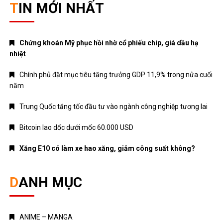
TIN MỚI NHẤT
Chứng khoán Mỹ phục hồi nhờ cổ phiếu chip, giá dầu hạ
nhiệt
Chính phủ đặt mục tiêu tăng trưởng GDP 11,9% trong nửa cuối
năm
Trung Quốc tăng tốc đầu tư vào ngành công nghiệp tương lai
Bitcoin lao dốc dưới mốc 60.000 USD
Xăng E10 có làm xe hao xăng, giảm công suất không?
DANH MỤC
ANIME – MANGA