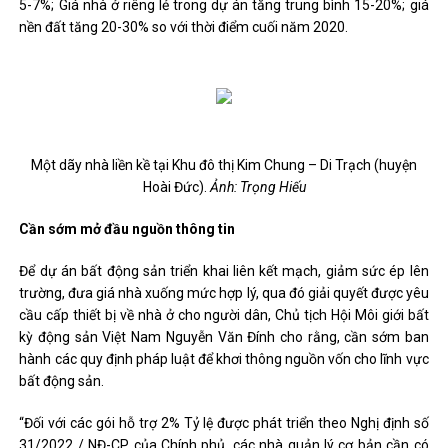
5-7%; Giá nhà ở riêng lẻ trong dự án tăng trung bình 15-20%; giá
nền đất tăng 20-30% so với thời điểm cuối năm 2020.
Một dãy nhà liền kề tại Khu đô thị Kim Chung – Di Trạch (huyện
Hoài Đức).
Ảnh: Trọng Hiếu
Cần sớm mở đầu nguồn thông tin
Để dự án bất động sản triển khai liên kết mạch, giảm sức ép lên
trường, đưa giá nhà xuống mức hợp lý, qua đó giải quyết được yêu
cầu cấp thiết bị về nhà ở cho người dân, Chủ tịch Hội Môi giới bất
kỳ động sản Việt Nam Nguyễn Văn Đính cho rằng, cần sớm ban
hành các quy định pháp luật để khơi thông nguồn vốn cho lĩnh vực
bất động sản.
“Đối với các gói hỗ trợ 2% Tỷ lệ được phát triển theo Nghị định số
31/2022 / NĐ-CP của Chính phủ, các nhà quản lý cơ bản cần có