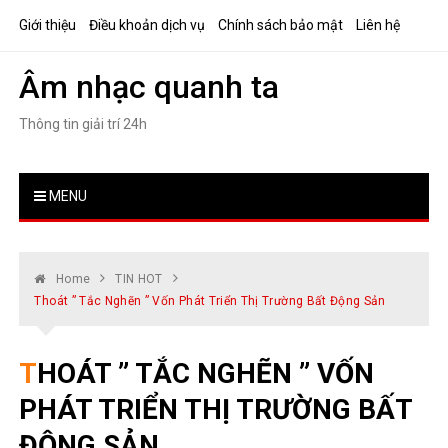
Skip
Giới thiệu
Điều khoản dịch vụ
Chính sách bảo mật
Liên hệ
to
content
Âm nhạc quanh ta
Thông tin giải trí 24h
MENU
Home
TIN HOT
Thoát ” Tắc Nghẽn ” Vốn Phát Triển Thị Trường Bất Động Sản
THOÁT ” TẮC NGHẼN ” VỐN
PHÁT TRIỂN THỊ TRƯỜNG BẤT
ĐỘNG SẢN