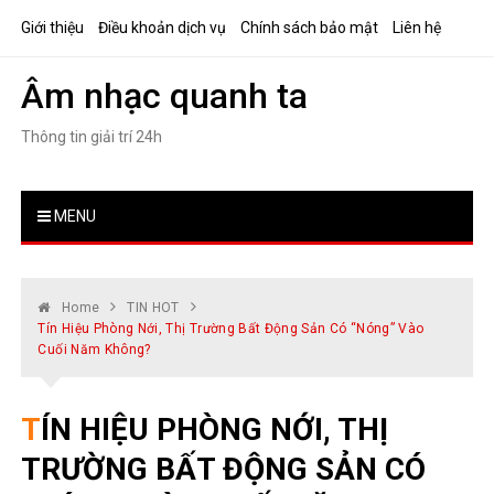
Skip
Giới thiệu
Điều khoản dịch vụ
Chính sách bảo mật
Liên hệ
to
content
Âm nhạc quanh ta
Thông tin giải trí 24h
MENU
Home
TIN HOT
Tín Hiệu Phòng Nới, Thị Trường Bất Động Sản Có “nóng” Vào
Cuối Năm Không?
TÍN HIỆU PHÒNG NỚI, THỊ
TRƯỜNG BẤT ĐỘNG SẢN CÓ