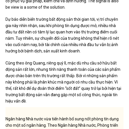
có phục vụ giải pháp, kiềm chế và định hướng. The signal is also
be view is a some of the solution.
Dự báo diễn biến trường bất động sản thời gian tới, vị trí chuyên
gia này nhìn nhận, sau khi phòng tín dụng được mở, nhiều nhà
đầu tư đất nền có tâm lý lạc quan hơn vào thị trường điểm cuối
năm. Tuy nhiên, sự chuyển đổi của trường không thể hiện rõ nét
vào cuối năm nay, bởi tài chính của nhiều nhà đầu tư vẫn bị ảnh
hưởng bởi bệnh dịch, sản xuất kinh doanh.
Cũng theo ông Quang, riêng quý II, mặc dù nhu cầu sở hữu bất
động sản rất lớn, nhưng tính năng thanh toán của các sản phẩm
được chào bán trên thị trường rất thấp. Bởi vì những sản phẩm
này không phải là phân khúc mà người có nhu cầu thực hiện. Vì
thế, rất khó để dự đoán thời điểm “sốt đất” quay trở lại bởi hiện tại
trường bất động sản vẫn đang gặp một số công thức, ngoài tín
hiệu vấn đề.
Ngân hàng Nhà nước vừa tiến hành bổ sung nốt phòng tín dụng
cho một số ngân hàng. Theo Ngân hàng Nhà nước, Phòng triển