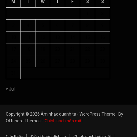
M
T
W
T
F
S
S
1
2
3
4
5
6
7
8
9
10
11
12
13
14
15
16
17
18
19
20
21
22
23
24
25
26
27
28
29
30
31
« Jul
Copyright © 2026 Âm nhạc quanh ta - WordPress Theme : By
Offshore Themes
Chính sách bảo mật
Giới thiệu
Điều khoản dịch vụ
Chính sách bảo mật