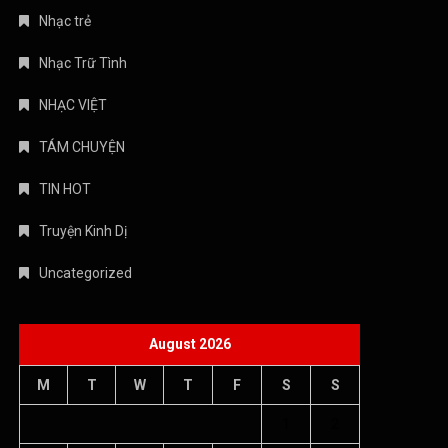
Nhạc trẻ
Nhạc Trữ Tình
NHẠC VIỆT
TÁM CHUYỆN
TIN HOT
Truyện Kinh Dị
Uncategorized
August 2026
M
T
W
T
F
S
S
1
2