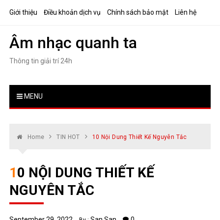
Skip
Giới thiệu
Điều khoản dịch vụ
Chính sách bảo mật
Liên hệ
to
content
Âm nhạc quanh ta
Thông tin giải trí 24h
MENU
Home
TIN HOT
10 Nội Dung Thiết Kế Nguyên Tắc
10 NỘI DUNG THIẾT KẾ
NGUYÊN TẮC
September 29, 2022
San San
0