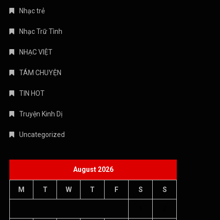
Nhạc trẻ
Nhạc Trữ Tình
NHẠC VIỆT
TÁM CHUYỆN
TIN HOT
Truyện Kinh Dị
Uncategorized
August 2026
M
T
W
T
F
S
S
1
2