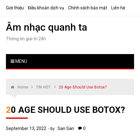
Skip
Giới thiệu
Điều khoản dịch vụ
Chính sách bảo mật
Liên hệ
to
content
Âm nhạc quanh ta
Thông tin giải trí 24h
MENU
Home
TIN HOT
20 Age Should Use Botox?
20 AGE SHOULD USE BOTOX?
September 13, 2022
San San
0
By :