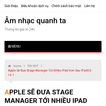
Skip
Giới thiệu
Điều khoản dịch vụ
Chính sách bảo mật
Liên hệ
to
content
Âm nhạc quanh ta
Thông tin giải trí 24h
MENU
Home
TIN HOT
Apple Sẽ Đưa Stage Manager Tới Nhiều IPad Hơn Sau IPadOS
16.1
APPLE SẼ ĐƯA STAGE
MANAGER TỚI NHIỀU IPAD