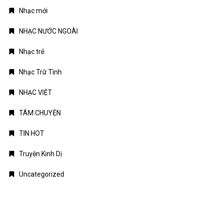
TIN MỚI
Chứng khoán Mỹ phục hồi nhờ cổ phiếu chip, giá dầu hạ
nhiệt
Chính phủ đặt mục tiêu tăng trưởng GDP 11,9% trong nửa cuối
năm
Trung Quốc tăng tốc đầu tư vào ngành công nghiệp tương lai
Bitcoin lao dốc dưới mốc 60.000 USD
Xăng E10 có làm xe hao xăng, giảm công suất không?