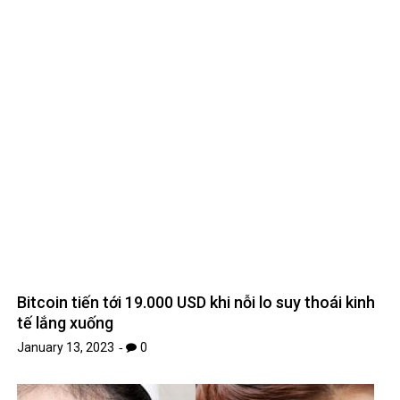
Bitcoin tiến tới 19.000 USD khi nỗi lo suy thoái kinh
tế lắng xuống
January 13, 2023
0
Muốn dưỡng da mịn màng, đủ ẩm vào mùa Thu thì
không thể xem thường bước làm sạch