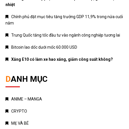
Nhạc mới
NHẠC NƯỚC NGOÀI
Nhạc trẻ
Nhạc Trữ Tình
NHẠC VIỆT
TÁM CHUYỆN
TIN HOT
Truyện Kinh Dị
Uncategorized