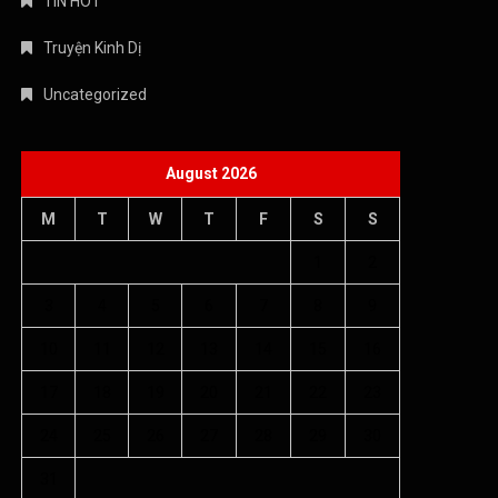
« Jul
Copyright © 2026 Âm nhạc quanh ta - WordPress Theme : By
Offshore Themes
Chính sách bảo mật
Giới thiệu
Điều khoản dịch vụ
Chính sách bảo mật
Liên hệ