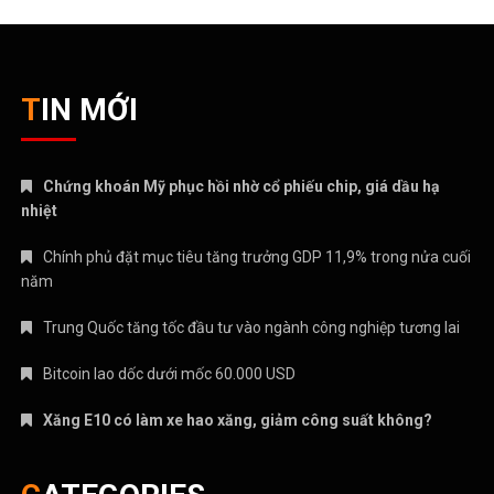
CATEGORIES
ANIME – MANGA
CRYPTO
MẸ VÀ BÉ
Nhạc mới
NHẠC NƯỚC NGOÀI
Nhạc trẻ
Nhạc Trữ Tình
NHẠC VIỆT
TÁM CHUYỆN