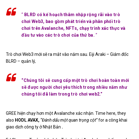
“
BLRD có kế hoạch thâm nhập rộng rãi vào trò
chơi Web3, bao gồm phát triển và phân phối trò
chơi trên Avalanche, NFTs, chạy trình xác thực và
đầu tư vào các trò chơi của thứ ba.
“
Trò chơi Web3 mới sẽ ra mắt vào năm sau. Eiji Araki – Giám đốc
BLRD – quản lý,
“Chúng tôi sẽ cung cấp một trò chơi hoàn toàn mới
sẽ được người chơi yêu thích trong nhiều năm như
chúng tôi đã làm trong trò chơi web2.”
GREE hiện chạy hơn một Avalanche xác nhận. Time here, they
also
HODL AVAX,
“Đánh dấu một quan trọng cột”
for a công khai
giao dịch công ty ở Nhật Bản
.