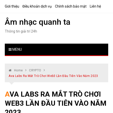
Skip
Giới thiệu
Điều khoản dịch vụ
Chính sách bảo mật
Liên hệ
to
content
Âm nhạc quanh ta
Thông tin giải trí 24h
MENU
Home
CRYPTO
Ava Labs Ra Mắt Trò Chơi Web3 Lần Đầu Tiên Vào Năm 2023
AVA LABS RA MẮT TRÒ CHƠI
WEB3 LẦN ĐẦU TIÊN VÀO NĂM
2023