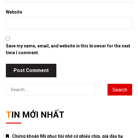
Chứng khoán Mỹ phục hồi nhờ cổ phiếu chip, giá dầu hạ
nhiệt
Chính phủ đặt mục tiêu tăng trưởng GDP 11,9% trong nửa cuối
năm
Trung Quốc tăng tốc đầu tư vào ngành công nghiệp tương lai
Bitcoin lao dốc dưới mốc 60.000 USD
Xăng E10 có làm xe hao xăng, giảm công suất không?
DANH MỤC
ANIME – MANGA
CRYPTO
MẸ VÀ BÉ