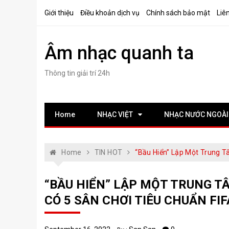
Skip
Giới thiệu
Điều khoản dịch vụ
Chính sách bảo mật
Liê
to
content
Âm nhạc quanh ta
Thông tin giải trí 24h
Home
NHẠC VIỆT
NHẠC NƯỚC NGOÀI
Home
TIN HOT
“Bầu Hiển” Lập Một Trung T
“BẦU HIỂN” LẬP MỘT TRUNG TÂ
CÓ 5 SÂN CHƠI TIÊU CHUẨN FIF