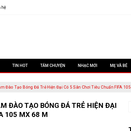
n hệ
TIN HOT
TÁM CHUYỆN
NHẠC MỚI
MẸ VÀ BÉ
âm Đào Tạo Bóng Đá Trẻ Hiện Đại Có 5 Sân Chơi Tiêu Chuẩn FIFA 10
M ĐÀO TẠO BÓNG ĐÁ TRẺ HIỆN ĐẠI
S
f
A 105 MX 68 M