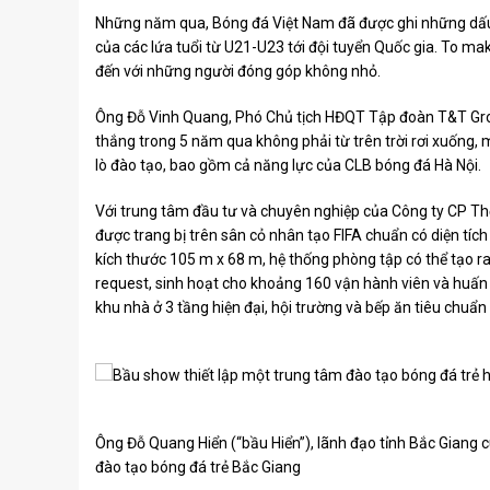
Những năm qua, Bóng đá Việt Nam đã được ghi những dấu 
của các lứa tuổi từ U21-U23 tới đội tuyển Quốc gia. To ma
đến với những người đóng góp không nhỏ.
Ông Đỗ Vinh Quang, Phó Chủ tịch HĐQT Tập đoàn T&T Group
thắng trong 5 năm qua không phải từ trên trời rơi xuống, m
lò đào tạo, bao gồm cả năng lực của CLB bóng đá Hà Nội.
Với trung tâm đầu tư và chuyên nghiệp của Công ty CP Th
được trang bị trên sân cỏ nhân tạo FIFA chuẩn có diện tíc
kích thước 105 m x 68 m, hệ thống phòng tập có thể tạo ra 
request, sinh hoạt cho khoảng 160 vận hành viên và huấn 
khu nhà ở 3 tầng hiện đại, hội trường và bếp ăn tiêu chuẩn
Ông Đỗ Quang Hiển (“bầu Hiển”), lãnh đạo tỉnh Bắc Giang 
đào tạo bóng đá trẻ Bắc Giang