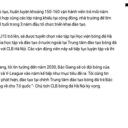
o tạo, huấn luyện khoảng 150-160 vận hành viên trẻ mỗi năm
ối hợp cùng các lớp năng khiếu tại cộng đồng, nhà trường để tìm
tuổi trong 3 năm đầu tổ chức triển khai đào tạo.
U15 trở lên, sẽ được tuyển chọn vào tập tại Học viện bóng đá Hà
 gia học tập và đào tạo ở nước ngoài tại Trung tâm đào tạo bóng đá
 với CLB Hà Nội. Các vận động viên này sẽ tiếp tục luyện tập và thi
ang, tôi tin tưởng đến năm 2030, Bắc Giang sẽ có đội bóng của
t và V-League vào năm kế tiếp như mục tiêu đề ra. Tôi cũng tin
 phát hiện, đào tạo tại chính Trung tâm đào tạo bóng đá trẻ Bắc
 về cho Tổ quốc “- Chủ tịch CLB bóng đá Hà Nội kỳ vọng.