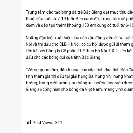
Trung tâm đào tạo bóng đá trẻ Bắc Giang đặt mục tiêu đà
thuộc lứa tuổi từ 7-19 tuổi. Bên cạnh đó, Trung tâm sẽ ph
kiếm và đào tạo thêm khoảng 150 em cũng có tuổi từ 6-10 
Những đặc biệt xuất hiện của các vận động viên ở lứa tuổi 
Nội và thi đấu cho CLB Hà Nội, có cơ hội được gửi đi tham
liên kết với Công ty Cổ phần Thể thao Hà Nội-T & T, liên kết
đấu cho các bóng đội của tỉnh Bắc Giang.
“Với sự quan tâm, đầu tư của các cấp lãnh đạo tỉnh Bắc Gi
tỉnh tham gia thi đấu tại giải hạng Ba, hạng Nhì, hạng Nhấ
tưởng, trong một tương lai không xa, những học viên được
Giang sẽ cống hiến cho bóng đá Việt Nam, mang vinh quang
Post Views:
811