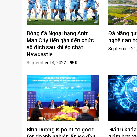
Bóng đá Ngoại hạng Anh:
Đà Nẵng qu
Man City tiến gần đến chức
nghệ cao h
vô địch sau khi ép chặt
September 21,
Newcastle
September 14, 2022
0
Bình Dương is point to good
Giá trị khóa
for doanh nghiệp Ấn Độ đầu
giảm hơn 25