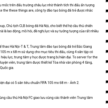
mốc trên đấu trường châu lục nhờ thành tích thi đấu ấn tượng
ke the these things are, công ty đào tạo bóng đá trẻ được nhắc
, Chủ tịch CLB bóng đá Hà Nội, cho biết thế hệ cầu thủ chiến
à là lao động, mồ hôi, đề nghị lực và sự tưởng tượng của rất nhiều
ể thao Hà Nội-T & T, Trung tâm đào tạo bóng đá trẻ Bắc Giang
h 105 m x 68 m sử dụng cho mục tiêu thi đấu, cùng 4 sân tập có
hiệu lực, trung tâm y học được trang bị hiện đại. To server for the
luyện viên, trung tâm được thiết kế Tòa nhà văn phòng 4 tầng,
 Quốc gia.
cùng cầu thủ Hà Nội FC giao lưu cùng các thành viên Trung tâm