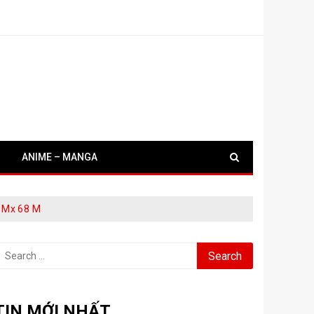
ANIME – MANGA
5 Mx 68 M
earch
or:
TIN MỚI NHẤT