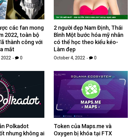
ược các fan mong
2 người đẹp Nam Định, Thái
m 2022, toàn bộ
Bình Một bước hóa mỹ nhân
ã thành công với
có thể học theo kiểu kéo-
ra mắt
Làm đẹp
 2022
0
October 4, 2022
0
án Polkadot
Token của Maps.me và
ốt nhưng không ai
Oxygen bị khóa tại FTX