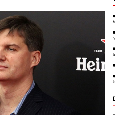
h
n
t
k