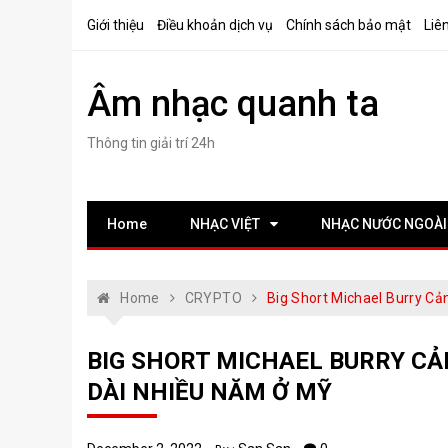
Skip
Giới thiệu
Điều khoản dịch vụ
Chính sách bảo mật
Liê
to
content
Âm nhạc quanh ta
Thông tin giải trí 24h
Home
NHẠC VIỆT
NHẠC NƯỚC NGOÀI
Home
CRYPTO
Big Short Michael Burry C
BIG SHORT MICHAEL BURRY CẢ
DÀI NHIỀU NĂM Ở MỸ