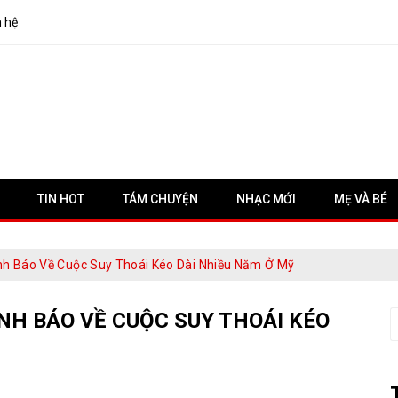
n hệ
TIN HOT
TÁM CHUYỆN
NHẠC MỚI
MẸ VÀ BÉ
ảnh Báo Về Cuộc Suy Thoái Kéo Dài Nhiều Năm Ở Mỹ
NH BÁO VỀ CUỘC SUY THOÁI KÉO
S
f