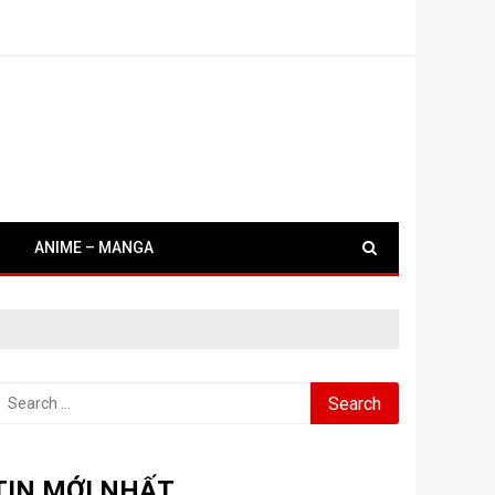
ANIME – MANGA
earch
or:
TIN MỚI NHẤT