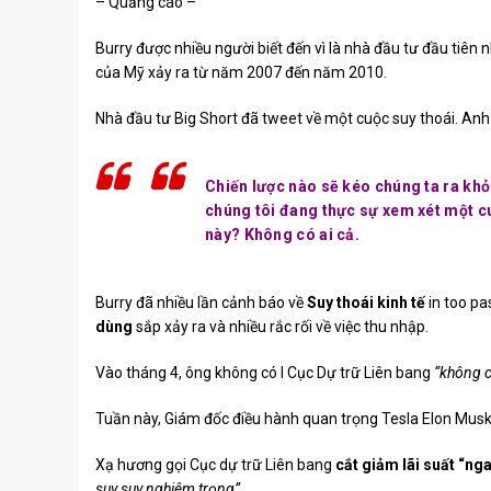
– Quảng cáo –
Burry được nhiều người biết đến vì là nhà đầu tư đầu tiên 
của Mỹ xảy ra từ năm 2007 đến năm 2010.
Nhà đầu tư Big Short đã tweet về một cuộc suy thoái. Anh 
Chiến lược nào sẽ kéo chúng ta ra khỏi
chúng tôi đang thực sự xem xét một c
này? Không có ai cả.
Burry đã nhiều lần cảnh báo về
Suy thoái kinh tế
in too pa
dùng
sắp xảy ra và nhiều rắc rối về việc thu nhập.
Vào tháng 4, ông
không có I
Cục Dự trữ Liên bang
“không có
Tuần này, Giám đốc điều hành quan trọng Tesla Elon Musk
Xạ hương gọi Cục dự trữ Liên bang
cắt giảm lãi suất “nga
suy suy nghiêm trọng”.