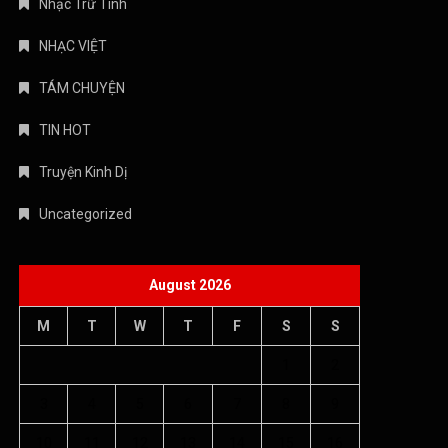
Nhạc Trữ Tình
NHẠC VIỆT
TÁM CHUYỆN
TIN HOT
Truyện Kinh Dị
Uncategorized
August 2026
M
T
W
T
F
S
S
1
2
3
4
5
6
7
8
9
10
11
12
13
14
15
16