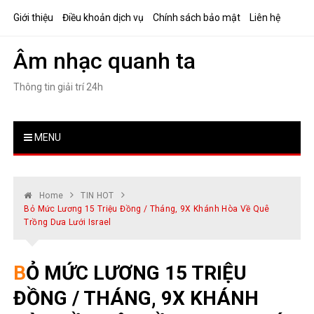
Skip
Giới thiệu
Điều khoản dịch vụ
Chính sách bảo mật
Liên hệ
to
content
Âm nhạc quanh ta
Thông tin giải trí 24h
MENU
Home
TIN HOT
Bỏ Mức Lương 15 Triệu Đồng / Tháng, 9X Khánh Hòa Về Quê
Trồng Dưa Lưới Israel
BỎ MỨC LƯƠNG 15 TRIỆU
ĐỒNG / THÁNG, 9X KHÁNH