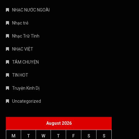
NHẠC NƯỚC NGOÀI
Nhạc trẻ
Nhạc Trữ Tình
NHẠC VIỆT
TÁM CHUYỆN
TIN HOT
Truyện Kinh Dị
Uncategorized
August 2026
M
T
W
T
F
S
S