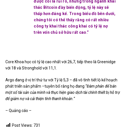
được coi là rủi ro, nhưng trong ngành khai
thác Bitcoin đầy biến động, tỷ lệ này sẽ
thấp hơn đáng kể. Trong biểu đồ bên dưới,
chúng tôi có thể thấy rằng có rất nhiều
công ty khai thác công khai có tỷ lệ nợ
trên vốn chủ sở hữu rất cao.”
Core Khoa học có tỷ lệ cao nhất với 26,7, tiếp theo là Greenidge
với 18 và Stronghold với 11,1.
Argo đang ở vị trí thứ tư với Tỷ lệ 5,3 – đã
vô tình tiết lộ kế hoạch
phát triển sản phẩm
–tuyên bố rằng họ đang
“Đàm phán để bán
một số tài sản của mình và thực hiện giao dịch tài chính thiết bị hỗ trợ
để giảm nợ và cải thiện tính thanh khoản.”
– Quảng cáo –
Post Views:
731