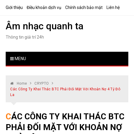
Skip
Giới thiệu
Điều khoản dịch vụ
Chính sách bảo mật
Liên hệ
to
content
Âm nhạc quanh ta
Thông tin giải trí 24h
MENU
Home
CRYPTO
Các Công Ty Khai Thác BTC Phải Đối Mặt Với Khoản Nợ 4 Tỷ Đô
La
CÁC CÔNG TY KHAI THÁC BTC
PHẢI ĐỐI MẶT VỚI KHOẢN NỢ