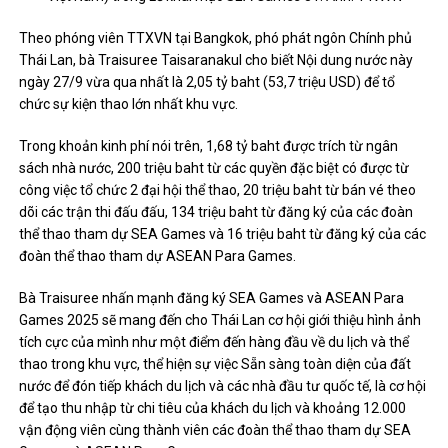
Theo phóng viên TTXVN tại Bangkok, phó phát ngôn Chính phủ
Thái Lan, bà Traisuree Taisaranakul cho biết Nội dung nước này
ngày 27/9 vừa qua nhất là 2,05 tỷ baht (53,7 triệu USD) để tổ
chức sự kiện thao lớn nhất khu vực.
Trong khoản kinh phí nói trên, 1,68 tỷ baht được trích từ ngân
sách nhà nước, 200 triệu baht từ các quyền đặc biệt có được từ
công việc tổ chức 2 đại hội thể thao, 20 triệu baht từ bán vé theo
dõi các trận thi đấu đấu, 134 triệu baht từ đăng ký của các đoàn
thể thao tham dự SEA Games và 16 triệu baht từ đăng ký của các
đoàn thể thao tham dự ASEAN Para Games.
Bà Traisuree nhấn mạnh đăng ký SEA Games và ASEAN Para
Games 2025 sẽ mang đến cho Thái Lan cơ hội giới thiệu hình ảnh
tích cực của mình như một điểm đến hàng đầu về du lịch và thể
thao trong khu vực, thể hiện sự việc Sẵn sàng toàn diện của đất
nước để đón tiếp khách du lịch và các nhà đầu tư quốc tế, là cơ hội
để tạo thu nhập từ chi tiêu của khách du lịch và khoảng 12.000
vận động viên cùng thành viên các đoàn thể thao tham dự SEA