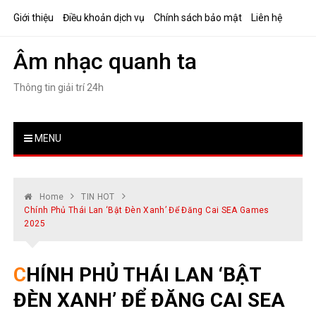
Skip
Giới thiệu
Điều khoản dịch vụ
Chính sách bảo mật
Liên hệ
to
content
Âm nhạc quanh ta
Thông tin giải trí 24h
MENU
Home
TIN HOT
Chính Phủ Thái Lan ‘bật Đèn Xanh’ Để Đăng Cai SEA Games
2025
CHÍNH PHỦ THÁI LAN ‘BẬT
ĐÈN XANH’ ĐỂ ĐĂNG CAI SEA