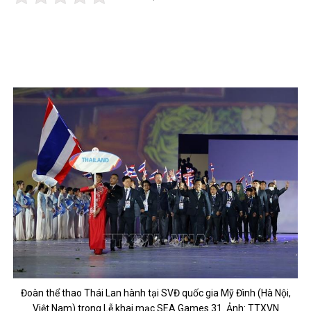
Đoàn thể thao Thái Lan hành tại SVĐ quốc gia Mỹ Đình (Hà Nội,
Việt Nam) trong Lễ khai mạc SEA Games 31. Ảnh: TTXVN