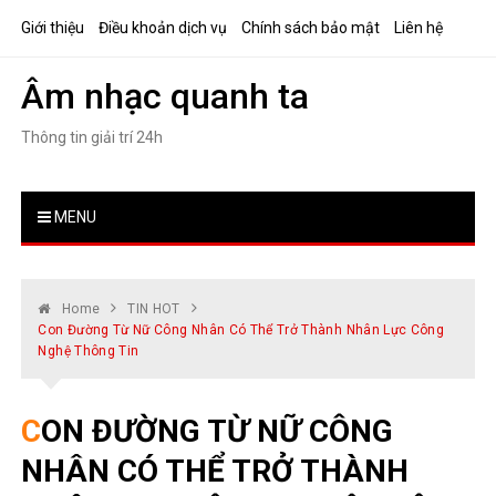
Skip
Giới thiệu
Điều khoản dịch vụ
Chính sách bảo mật
Liên hệ
to
content
Âm nhạc quanh ta
Thông tin giải trí 24h
MENU
Home
TIN HOT
Con Đường Từ Nữ Công Nhân Có Thể Trở Thành Nhân Lực Công
Nghệ Thông Tin
CON ĐƯỜNG TỪ NỮ CÔNG
NHÂN CÓ THỂ TRỞ THÀNH