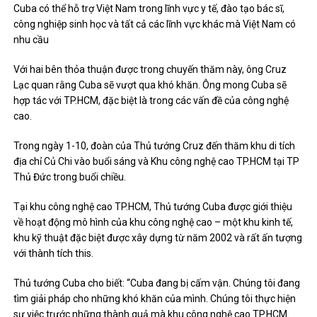
Cuba có thể hỗ trợ Việt Nam trong lĩnh vực y tế, đào tạo bác sĩ,
công nghiệp sinh học và tất cả các lĩnh vực khác mà Việt Nam có
nhu cầu
Với hai bên thỏa thuận được trong chuyến thăm này, ông Cruz
Lạc quan rằng Cuba sẽ vượt qua khó khăn. Ông mong Cuba sẽ
hợp tác với TP.HCM, đặc biệt là trong các vấn đề của công nghệ
cao.
Trong ngày 1-10, đoàn của Thủ tướng Cruz đến thăm khu di tích
địa chỉ Củ Chi vào buổi sáng và Khu công nghệ cao TP.HCM tại TP
Thủ Đức trong buổi chiều.
Tại khu công nghệ cao TP.HCM, Thủ tướng Cuba được giới thiệu
về hoạt động mô hình của khu công nghệ cao – một khu kinh tế,
khu kỹ thuật đặc biệt được xây dựng từ năm 2002 và rất ấn tượng
với thành tích this.
Thủ tướng Cuba cho biết: “Cuba đang bị cấm vận. Chúng tôi đang
tìm giải pháp cho những khó khăn của mình. Chúng tôi thực hiện
sự việc trước những thành quả mà khu công nghệ cao TP.HCM