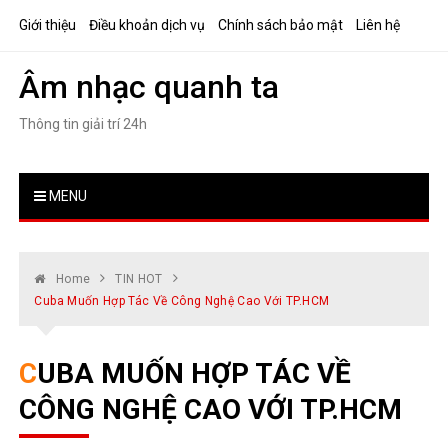
Skip
Giới thiệu
Điều khoản dịch vụ
Chính sách bảo mật
Liên hệ
to
content
Âm nhạc quanh ta
Thông tin giải trí 24h
MENU
Home
TIN HOT
Cuba Muốn Hợp Tác Về Công Nghệ Cao Với TP.HCM
CUBA MUỐN HỢP TÁC VỀ
CÔNG NGHỆ CAO VỚI TP.HCM