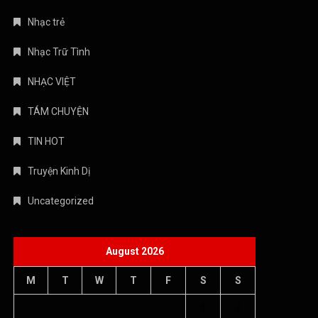
Nhạc trẻ
Nhạc Trữ Tình
NHẠC VIỆT
TÁM CHUYỆN
TIN HOT
Truyện Kinh Dị
Uncategorized
August 2026
M
T
W
T
F
S
S
1
2