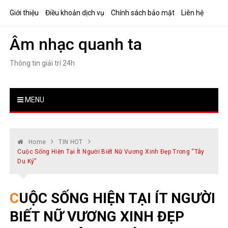
Skip
Giới thiệu
Điều khoản dịch vụ
Chính sách bảo mật
Liên hệ
to
content
Âm nhạc quanh ta
Thông tin giải trí 24h
MENU
Home
TIN HOT
Cuộc Sống Hiện Tại Ít Người Biết Nữ Vương Xinh Đẹp Trong “Tây
Du Ký”
CUỘC SỐNG HIỆN TẠI ÍT NGƯỜI
BIẾT NỮ VƯƠNG XINH ĐẸP