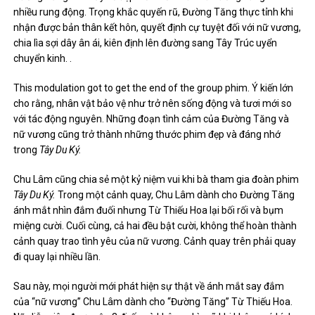
nhiều rung động. Trọng khắc quyến rũ, Đường Tăng thực tỉnh khi
nhận được bản thân kết hôn, quyết định cự tuyệt đối với nữ vương,
chia lìa sợi dây ân ái, kiên định lên đường sang Tây Trúc uyển
chuyển kinh. .
This modulation got to get the end of the group phim. Ý kiến ​​lớn
cho rằng, nhân vật bảo vệ như trở nên sống động và tươi mới so
với tác động nguyên. Những đoạn tình cảm của Đường Tăng và
nữ vương cũng trở thành những thước phim đẹp và đáng nhớ
trong
Tây Du Ký.
Chu Lâm cũng chia sẻ một kỷ niệm vui khi bà tham gia đoàn phim
Tây Du Ký.
Trong một cảnh quay, Chu Lâm dành cho Đường Tăng
ánh mắt nhìn đắm đuối nhưng Từ Thiếu Hoa lại bối rối và bụm
miệng cười. Cuối cùng, cả hai đều bật cười, không thể hoàn thành
cảnh quay trao tình yêu của nữ vương. Cảnh quay trên phải quay
đi quay lại nhiều lần.
Sau này, mọi người mới phát hiện sự thật về ánh mắt say đắm
của “nữ vương” Chu Lâm dành cho “Đường Tăng” Từ Thiếu Hoa.