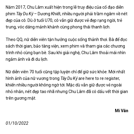
Năm 2017, Chu Lâm xuất hiện trong lễ truy điệu của cố đạo diễn
phim
Tây Du Ký
– Dương Khiết, nhiều người phải trầm ngâm về nét
đẹp của cô. Dù ở tuổi U70, cô vẫn giữ được vẻ đẹp rạng ngời, trẻ
trung, vóc dáng mảnh khảnh cùng phong thái thanh lịch.
Theo QQ, nữ diễn viên tận hưởng cuộc sống thảnh thơi. Bà để đọc
sách thời gian, bảo tàng viện, xem phim và tham gia các chương
trình nhỏ cùng bạn bè. Sau khi giải nghệ, Chu Lâm thoải mái nhìn
ngắm ảnh và đi du lịch.
Nữ diễn viên 70 tuổi cũng tập luyện chỉ để giữ sức khỏe. Mới nhất
hình ảnh của nữ vương trong
Tây Du Ký
are here to re register,
khiến nhiều người không ngờ tới. Mặc dù vẫn giữ được vẻ ngoài
nhỏ nhắn, nét đẹp tao nhã nhưng Chu Lâm đã có dấu vết thời gian
trên gương mặt.
Mi Vân
01/10/2022