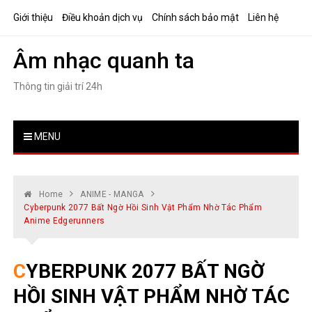
Skip
Giới thiệu
Điều khoản dịch vụ
Chính sách bảo mật
Liên hệ
to
content
Âm nhạc quanh ta
Thông tin giải trí 24h
MENU
Home
ANIME - MANGA
Cyberpunk 2077 Bất Ngờ Hồi Sinh Vật Phẩm Nhờ Tác Phẩm
Anime Edgerunners
CYBERPUNK 2077 BẤT NGỜ
HỒI SINH VẬT PHẨM NHỜ TÁC