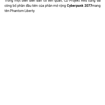
Trong một biến diễn đàn có liên quan, CD Projekt Red cũng đã
công bố phần đầu tiên của phần mở rộng
Cyberpunk 2077
mang
tên Phantom Liberty.