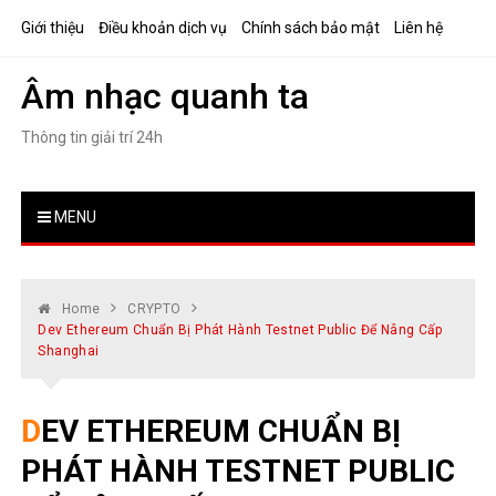
Skip
Giới thiệu
Điều khoản dịch vụ
Chính sách bảo mật
Liên hệ
to
content
Âm nhạc quanh ta
Thông tin giải trí 24h
MENU
Home
CRYPTO
Dev Ethereum Chuẩn Bị Phát Hành Testnet Public Để Nâng Cấp
Shanghai
DEV ETHEREUM CHUẨN BỊ
PHÁT HÀNH TESTNET PUBLIC