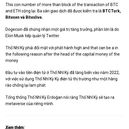
This con number of more than block of the transaction of BTC
and ETH cộng lại. Ba sàn giao dịch đã được kiểm tra là
BTCTurk,
Bitexen và Bitexlive.
Dogecoin đã chứng nhận một giá trị tăng trưởng, phần lớn là do
Elon Musk tiếp quản lý Twitter
.
Thổ Nhĩ Kỳ phải đối mặt với
phát hành
high and that can be a in
the following reason after the head of the capital money of the
money.
Đầu tư vào tiền điện tử ở Thổ Nhĩ Kỳ đã tăng biến vào năm 2022,
với việc sử dụng Thổ Nhĩ Kỳ Kỳ
điện tử thị trường như một hàng
rào
chống lại lam phát.
Tổng thống Thổ Nhĩ Kỳ Erdoğan nói rằng Thổ Nhĩ Kỳ sẽ tạo ra
metaverse của riêng mình.
Xem thêm: