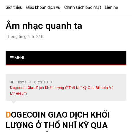
Skip
Giới thiệu
Điều khoản dịch vụ
Chính sách bảo mật
Liên hệ
to
content
Âm nhạc quanh ta
Thông tin giải trí 24h
MENU
Home
CRYPTO
Dogecoin Giao Dịch Khối Lượng Ở Thổ Nhĩ Kỳ Qua Bitcoin Và
Ethereum
DOGECOIN GIAO DỊCH KHỐI
LƯỢNG Ở THỔ NHĨ KỲ QUA