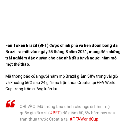
Fan Token Brazil (BFT) được chính phủ và liên đoàn bóng đá
Brazil ra mắt vào ngày 25 tháng 8 năm 2021, mang đến những
trải nghiệm đặc quyền cho các nhà đầu tư và người hâm mộ
một thể thao.
Mã thông báo của người hâm mộ Brazil
giảm 50%
trong vài giờ
và khoảng 56% sau 24 giờ sau trận thua Croatia tại FIFA World
Cup trong trận cuồng luân lưu.
CHỈ VÀO: Mã thông báo dành cho người hâm mộ
quốc gia Brazil (
#BFT
) đã giảm 60,5% hôm nay sau
trận thua trước Croatia tại
#FIFAWorldCup