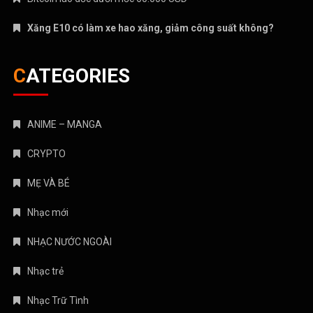
Xăng E10 có làm xe hao xăng, giảm công suất không?
CATEGORIES
ANIME – MANGA
CRYPTO
MẸ VÀ BÉ
Nhạc mới
NHẠC NƯỚC NGOÀI
Nhạc trẻ
Nhạc Trữ Tình