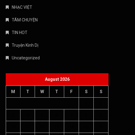
NHẠC VIỆT
TÁM CHUYỆN
TIN HOT
Truyện Kinh Dị
Uncategorized
August 2026
M
T
W
T
F
S
S
1
2
3
4
5
6
7
8
9
10
11
12
13
14
15
16