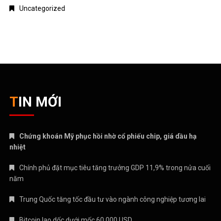
Uncategorized
TIN MỚI
Chứng khoán Mỹ phục hồi nhờ cổ phiếu chip, giá dầu hạ
nhiệt
Chính phủ đặt mục tiêu tăng trưởng GDP 11,9% trong nửa cuối
năm
Trung Quốc tăng tốc đầu tư vào ngành công nghiệp tương lai
Bitcoin lao dốc dưới mốc 60.000 USD