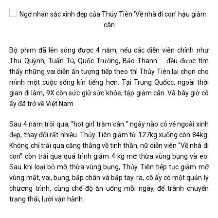
Bộ phim đã lên sóng được 4 năm, nếu các diễn viên chính như
Thu Quỳnh, Tuấn Tú, Quốc Trường, Bảo Thanh … đều được tìm
thấy những vai diễn ấn tượng tiếp theo thì Thủy Tiên lại chọn cho
mình một cuộc sống kín tiếng hơn. Tại Trung Quốcc, ngoài thời
gian đi làm, 9X còn sức giữ sức khỏe, tập giảm cân. Và bây giờ cô
ấy đã trở về Việt Nam
Sau 4 năm trôi qua, “hot girl trăm cân ” ngày nào có vẻ ngoài xinh
đẹp, thay đổi rất nhiều. Thủy Tiên giảm từ 127kg xuống còn 84kg.
Không chỉ trải qua căng thẳng về tinh thần, nữ diễn viên “Về nhà đi
con” còn trải qua quá trình giảm 4 kg mỡ thừa vùng bụng và eo.
Sau khi loại bỏ mỡ thừa vùng bụng, Thủy Tiên tiếp tục giảm mỡ
vùng mặt, vai, bụng, bắp chân và bắp tay. ra, cô ấy có một quản lý
chương trình, cùng chế độ ăn uống mỗi ngày, để tránh chuyển
trạng thái, lười vận hành.