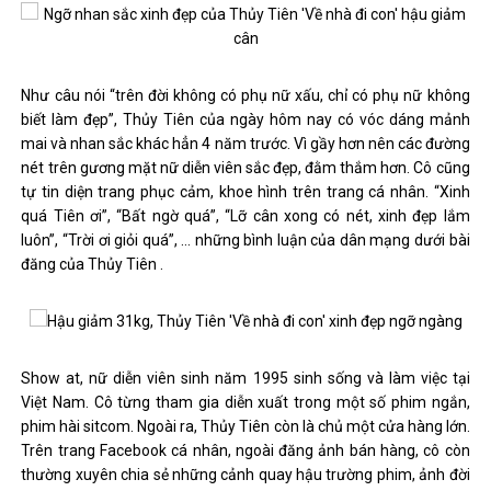
Như câu nói “trên đời không có phụ nữ xấu, chỉ có phụ nữ không
biết làm đẹp”, Thủy Tiên của ngày hôm nay có vóc dáng mảnh
mai và nhan sắc khác hẳn 4 năm trước. Vì gầy hơn nên các đường
nét trên gương mặt nữ diễn viên sắc đẹp, đằm thắm hơn. Cô cũng
tự tin diện trang phục cảm, khoe hình trên trang cá nhân. “Xinh
quá Tiên ơi”, “Bất ngờ quá”, “Lỡ cân xong có nét, xinh đẹp lắm
luôn”, “Trời ơi giỏi quá”, … những bình luận của dân mạng dưới bài
đăng của Thủy Tiên .
Show at, nữ diễn viên sinh năm 1995 sinh sống và làm việc tại
Việt Nam. Cô từng tham gia diễn xuất trong một số phim ngắn,
phim hài sitcom. Ngoài ra, Thủy Tiên còn là chủ một cửa hàng lớn.
Trên trang Facebook cá nhân, ngoài đăng ảnh bán hàng, cô còn
thường xuyên chia sẻ những cảnh quay hậu trường phim, ảnh đời