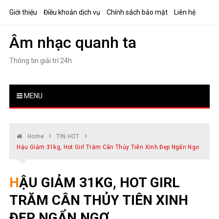
Skip
Giới thiệu
Điều khoản dịch vụ
Chính sách bảo mật
Liên hệ
to
content
Âm nhạc quanh ta
Thông tin giải trí 24h
MENU
Home
TIN HOT
Hậu Giảm 31kg, Hot Girl Trăm Cân Thủy Tiên Xinh Đẹp Ngẩn Ngơ
HẬU GIẢM 31KG, HOT GIRL
TRĂM CÂN THỦY TIÊN XINH
ĐẸP NGẨN NGƠ