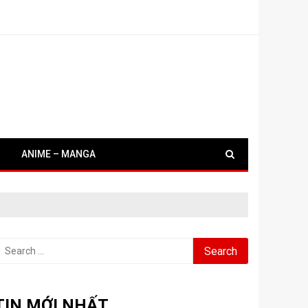
ANIME – MANGA
earch
or:
TIN MỚI NHẤT