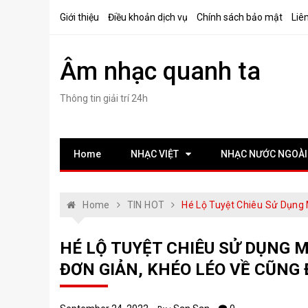
Skip
Giới thiệu
Điều khoản dịch vụ
Chính sách bảo mật
Liê
to
content
Âm nhạc quanh ta
Thông tin giải trí 24h
Home
NHẠC VIỆT
NHẠC NƯỚC NGOÀI
Home
TIN HOT
Hé Lộ Tuyệt Chiêu Sử Dụng 
HÉ LỘ TUYỆT CHIÊU SỬ DỤNG M
ĐƠN GIẢN, KHÉO LÉO VỀ CŨNG