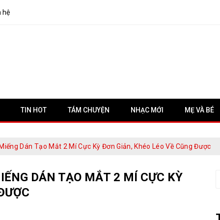
n hệ
TIN HOT
TÁM CHUYỆN
NHẠC MỚI
MẸ VÀ BÉ
Miếng Dán Tạo Mắt 2 Mí Cực Kỳ Đơn Giản, Khéo Léo Về Cũng Được
IẾNG DÁN TẠO MẮT 2 MÍ CỰC KỲ
S
f
 ĐƯỢC