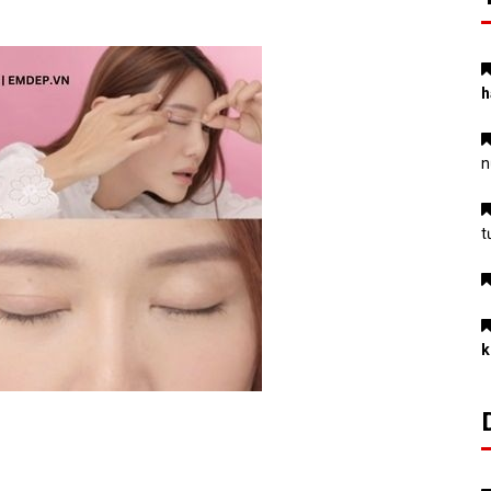
h
n
t
k