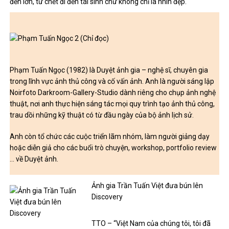
đến lớn, từ chết đi đến tái sinh chứ không chỉ là nhìn đẹp.
Phạm Tuấn Ngọc (1982) là Duyệt ảnh gia – nghệ sĩ, chuyên gia
trong lĩnh vực ảnh thủ công và cố vấn ảnh. Anh là người sáng lập
Noirfoto Darkroom-Gallery-Studio dành riêng cho chụp ảnh nghệ
thuật, nơi anh thực hiện sáng tác mọi quy trình tạo ảnh thủ công,
trau dồi những kỹ thuật có từ đầu ngày của bộ ảnh lịch sử.
Anh còn tổ chức các cuộc triển lãm nhóm, làm người giảng dạy
hoặc diễn giả cho các buổi trò chuyện, workshop, portfolio review
… về Duyệt ảnh.
Ảnh gia Trần Tuấn Việt đưa bún lên
Discovery
TTO – “Việt Nam của chúng tôi, tôi đã