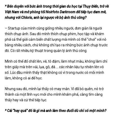
* Bén duyên với bức ảnh trong thời gian du học tại Thụy Điển, trở về
Việt Nam và mở phòng tối Noirfoto Darkroom để tiếp tục đam mê,
nhưng với Chloris, anh lại ngược về bộ ảnh thủ công?
– Startup của mình cũng giống nhiều người, đơn giản là người
thích chụp ảnh. Sau đó mình thích chụp phim, học tập và khám
phá cả thế giới cảm biến chất lượng mà mình có thể “chơi” với nó
bằng nhiều cách, chứ không chỉ tạo ra những bức ảnh chụp trước
đó. Có rất nhiều kỹ thuật trong quản lý ảnh thủ công.
Mình có thể đổ chất lên, vẽ, tô đậm, làm nhạt màu, không làm chỉ
trên giấy mà trên vải, lụa, gỗ, đá … các nhân liệu tự nhiên lên vô
số. Lúc đầu mình thấy thật không có vì trong nước có mỗi mình
làm, không có ai để học.
Nhưng sau đó, mình lại thấy có may mắn. Vì đã bỏ quên, nó trở
thành cả một lĩnh vực mới cho mình khám phá, càng tìm càng
thấy hay và cứ thế tiếp tục.
* Cái “hay quá” đó là gì mà anh làm theo đuổi dù chỉ có một mình?