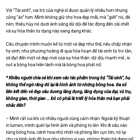
Với “Tái sinh”, vai trò của nghệ sĩ được quản lý nhiều hơn nhưng
cũng “ác” hơn. Mình không giữ cho hoa đẹp mãi, mà “giết” nó, đè
nén, thiêu hủy nó dưới ánh sáng dữ dội để tác động đến cái chết
và sự hóa thân từ dạng này sang dạng khác.
Câu chuyện mình muốn kể từ một vẻ đẹp như thế, nếu chấp nhận
hy sinh, như phượng hoàng đi qua hỏa hoạn để tái sinh từ tro tàn,
sẽ đạt đến một vẻ đẹp mới của sự hóa thân: dữ dội, mạnh mẽ , is
not a bông hoa hiền lành mà là bông hoa phát nổ.
* Nhiều người chia sẻ khi xem các tác phẩm trong bộ “Tái sinh”, họ
không thể ngờ rằng đó lại là hình ảnh từ những bông hoa. Đa số
liên kết đến vẻ đẹp sâu dương lắng đọng, lắng đọng của đại, vũ trụ,
không gian, thời gian … Đó có phải là triết lý hóa thân mà bạn phải
nhắc đến?
– Mình rất vui khi có nhiều người cùng cảm nhận. Ngoài kỹ thuật
in lumen, mình quét lại hình ảnh và phóng to lên. Khi đi sâu vào
từng bông hoa, cánh hoa nhỏ nhất và phóng lên cực lớn, nó lại
cho ra hình ảnh đồ họa như những vì sao, những thiên hà đang nổ