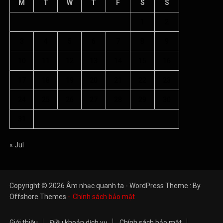
M
T
W
T
F
S
S
1
2
3
4
5
6
7
8
9
10
11
12
13
14
15
16
17
18
19
20
21
22
23
24
25
26
27
28
29
30
31
« Jul
Copyright © 2026 Âm nhạc quanh ta - WordPress Theme : By
Offshore Themes
Chính sách bảo mật
Giới thiệu
Điều khoản dịch vụ
Chính sách bảo mật