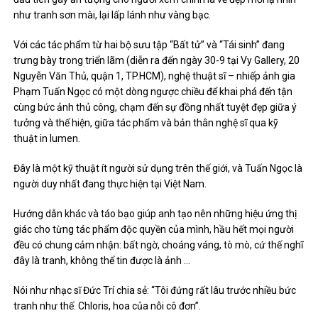
như tranh sơn mài, lại lấp lánh như vàng bạc.
Với các tác phẩm từ hai bộ sưu tập “Bất tử” và “Tái sinh” đang
trưng bày trong triển lãm (diễn ra đến ngày 30-9 tại Vy Gallery, 20
Nguyễn Văn Thủ, quận 1, TP.HCM), nghệ thuật sĩ – nhiếp ảnh gia
Phạm Tuấn Ngọc có một dòng ngược chiều để khai phá đến tận
cùng bức ảnh thủ công, chạm đến sự đồng nhất tuyệt đẹp giữa ý
tưởng và thể hiện, giữa tác phẩm và bản thân nghệ sĩ qua kỹ
thuật in lumen.
Đây là một kỹ thuật ít người sử dụng trên thế giới, và Tuấn Ngọc là
người duy nhất đang thực hiện tại Việt Nam.
Hướng dẫn khác và táo bạo giúp anh tạo nên những hiệu ứng thị
giác cho từng tác phẩm độc quyền của mình, hầu hết mọi người
đều có chung cảm nhận: bất ngờ, choáng váng, tò mò, cứ thế nghĩ
đây là tranh, không thể tin được là ảnh …
Nói như nhạc sĩ Đức Trí chia sẻ: “Tôi đứng rất lâu trước nhiều bức
tranh như thế. Chloris, hoa của nỗi cô đơn”.