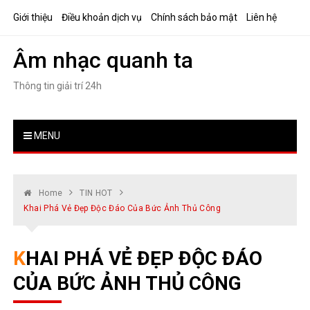
Skip
Giới thiệu
Điều khoản dịch vụ
Chính sách bảo mật
Liên hệ
to
content
Âm nhạc quanh ta
Thông tin giải trí 24h
MENU
Home
TIN HOT
Khai Phá Vẻ Đẹp Độc Đáo Của Bức Ảnh Thủ Công
KHAI PHÁ VẺ ĐẸP ĐỘC ĐÁO
CỦA BỨC ẢNH THỦ CÔNG