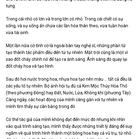
tung.
Trong cái nhỏ có lớn và trong lớn có nhỏ. Trong cái chết có sự
sống, và sự sống ẩn chứa các lần hóa thân theo, vừa tuần hoàn
vừa tái sinh.
Một lần nữa cờ tình cờ là ngoài bàn tay nghệ sĩ, những phần tử
tạo thành tác phẩm đều đến từ tự nhiên. Mặt trời cũng là một vì
sao đốt cháy chính nó để tạo ra ánh sáng. Ánh sáng đó quay lại
đốt cháy hoa và tạo hình.
Sau đó hơi nước trong hoa, nhựa hoa tạo nên màu … tất cả đều là
các yếu tố tự nhiên. Bộ ảnh hội tụ đủ cả Kim Mộc Thủy Hỏa Thổ
(theo phương Đông) hay Đất, Nước, Lửa, Không khí (phương Tây).
Càng ngày, các hoạt động của mình càng gắn với tự nhiên và
mình tìm thấy sự cân bằng trong đó.
Có thể tác giả của mình không đạt đến mức đó nhưng khi nhìn
vào quá trình sáng tạo, mình thấy được những triết lý đáng để suy
ngẫm về quá trình hình thành một bông hoa hay cả vũ trụ, từ nhỏ