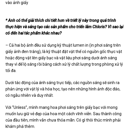
vào ảnh giấy
* Anh có thể giải thích chi tiết hơn về triết lý này trong quá trình
thực hiện và sáng tạo các sản phẩm cho triển lãm Chloris? Vì sao lại
có đến hai tác phẩm khác nhau?
– Cả hai bộ ảnh đều sử dụng kỹ thuật lumen in (in phơi sáng trên
giấy ảnh đen trắng), là kỹ thuật đặt vật thể có nguồn gốc thực vật
hoặc động vật lên giấy bạc và vật liệu phơi sáng dưới ánh sáng
thay vì để lộ sáng rồi bằng cách xử lý chất lượng trong phòng xử lý
tối đa.
Dưới tác động của ánh sáng trực tiếp, các nguồn sáng sẽ sinh ra
phản ứng với vật lý và hóa học, tạo nên những hình ảnh độc đáo,
có ngẫu nhiên và duy nhất.
Với “Unless”, mình mang hoa phơi sáng trên giấy bạc với mong
muốn lưu giữ vẻ đẹp của hoa một cách vĩnh viễn. Sau thành công
của đầu tiên, mình vẫn chưa thỏa mãn. Có gì thôi thúc mình phải
khám phá thêm.