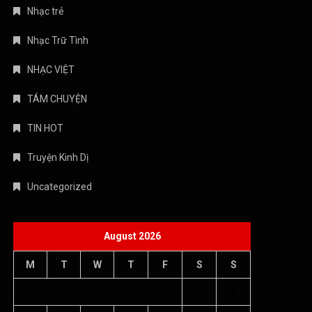
Nhạc trẻ
Nhạc Trữ Tình
NHẠC VIỆT
TÁM CHUYỆN
TIN HOT
Truyện Kinh Dị
Uncategorized
August 2026
M
T
W
T
F
S
S
1
2