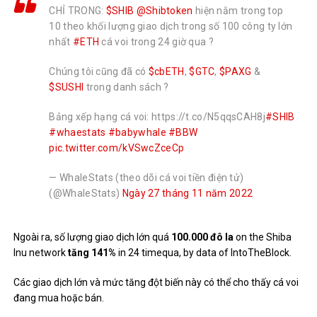
CHỈ TRONG:
$SHIB
@Shibtoken
hiện nằm trong top
10 theo khối lượng giao dịch trong số 100 công ty lớn
nhất
#ETH
cá voi trong 24 giờ qua ?
Chúng tôi cũng đã có
$cbETH
,
$GTC
,
$PAXG
&
$SUSHI
trong danh sách ?
Bảng xếp hạng cá voi: https://t.co/N5qqsCAH8j
#SHIB
#whaestats
#babywhale
#BBW
pic.twitter.com/kVSwcZceCp
— WhaleStats (theo dõi cá voi tiền điện tử)
(@WhaleStats)
Ngày 27 tháng 11 năm 2022
Ngoài ra, số lượng giao dịch lớn quá
100.000 đô la
on the Shiba
Inu network
tăng 141%
in 24 timequa, by data of IntoTheBlock.
Các giao dịch lớn và mức tăng đột biến này có thể cho thấy cá voi
đang mua hoặc bán.