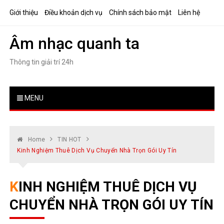
Skip
Giới thiệu
Điều khoản dịch vụ
Chính sách bảo mật
Liên hệ
to
content
Âm nhạc quanh ta
Thông tin giải trí 24h
MENU
Home
TIN HOT
Kinh Nghiệm Thuê Dịch Vụ Chuyển Nhà Trọn Gói Uy Tín
KINH NGHIỆM THUÊ DỊCH VỤ
CHUYỂN NHÀ TRỌN GÓI UY TÍN