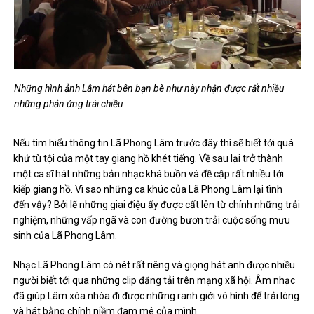
Những hình ảnh Lâm hát bên bạn bè như này nhận được rất nhiều
những phản ứng trái chiều
Nếu tìm hiểu thông tin Lã Phong Lâm trước đây thì sẽ biết tới quá
khứ tù tội của một tay giang hồ khét tiếng. Về sau lại trở thành
một ca sĩ hát những bản nhạc khá buồn và đề cập rất nhiều tới
kiếp giang hồ. Vì sao những ca khúc của Lã Phong Lâm lại tình
đến vậy? Bởi lẽ những giai điệu ấy được cất lên từ chính những trải
nghiệm, những vấp ngã và con đường bươn trải cuộc sống mưu
sinh của Lã Phong Lâm.
Nhạc Lã Phong Lâm có nét rất riêng và giọng hát anh được nhiều
người biết tới qua những clip đăng tải trên mạng xã hội. Âm nhạc
đã giúp Lâm xóa nhòa đi được những ranh giới vô hình để trải lòng
và hát bằng chính niềm đam mê của mình.