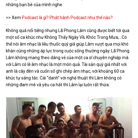
những bạn bè của mình nghe.
=> Xem
Podcast là gì? Phát hành Podcast như thế nào?
Không quá nổi tiếng nhưng Lã Phong Lâm cũng được biết tới qua
một số ca khúc như Không Thấy Ngày Về; Khóc Trong Mưa;…Có
thể nói âm nhạc là liều thuốc quý giá giúp Lâm vượt qua mọi khó
khăn cùng những áp lực trong cuộc sống thường ngày. Lã Phong
Lâm không mang theo dáng vẻ của một ca sĩ chuyên nghiệp mà
với Lâm có lẽ âm nhạc là một món quà. Tài sản quý giá nhất với
anh là cây đèn và cuốn sổ ghi chép âm nhạc, với khoảng 60 ca
khúc tự sáng tác. Cái “danh” với nghệ thuật thì Lâm không có
những đam mê và yêu ca hát thì Lâm lại luôn rất thừa.