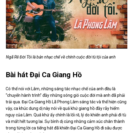
Ngã Rẽ Đời Tôi là bản nhạc chế về chính cuộc đời tù tội của anh
Bài hát Đại Ca Giang Hồ
Có thể nói với Lâm, những sáng tác nhạc chế của anh đều là
“chuyến hành trình” đầy những sóng gió cuộc đời mà anh đã phải
trải qua. Đại Ca Giang Hồ Lã Phong Lâm sáng tác và thể hiện cũng
vậy, ca khúc dung dị này nói về quá khứ giang hồ đầy rẫy hiểm
nguy của Lâm. Quá khứ ấy chính là lối rẽ, lý do khiến anh phải đi tù
và mất hết tương lai. Sự bình dị cùng những cảm xúc chân thành
trong từng lời ca tiếng hát đã khiến Đại Ca Giang Hồ đi sâu được