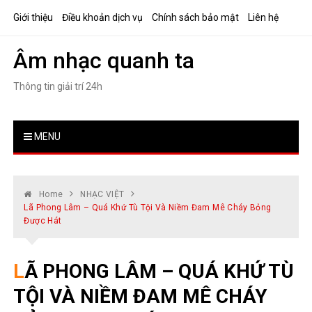
Skip
Giới thiệu
Điều khoản dịch vụ
Chính sách bảo mật
Liên hệ
to
content
Âm nhạc quanh ta
Thông tin giải trí 24h
MENU
Home
NHẠC VIỆT
Lã Phong Lâm – Quá Khứ Tù Tội Và Niềm Đam Mê Cháy Bỏng
Được Hát
LÃ PHONG LÂM – QUÁ KHỨ TÙ
TỘI VÀ NIỀM ĐAM MÊ CHÁY