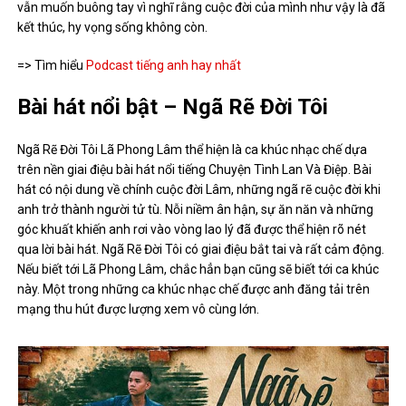
vẫn muốn buông tay vì nghĩ rằng cuộc đời của mình như vậy là đã
kết thúc, hy vọng sống không còn.
=> Tìm hiểu
Podcast tiếng anh hay nhất
Bài hát nổi bật – Ngã Rẽ Đời Tôi
Ngã Rẽ Đời Tôi Lã Phong Lâm thể hiện là ca khúc nhạc chế dựa
trên nền giai điệu bài hát nổi tiếng Chuyện Tình Lan Và Điệp. Bài
hát có nội dung về chính cuộc đời Lâm, những ngã rẽ cuộc đời khi
anh trở thành người tử tù. Nỗi niềm ân hận, sự ăn năn và những
góc khuất khiến anh rơi vào vòng lao lý đã được thể hiện rõ nét
qua lời bài hát. Ngã Rẽ Đời Tôi có giai điệu bắt tai và rất cảm động.
Nếu biết tới Lã Phong Lâm, chắc hẳn bạn cũng sẽ biết tới ca khúc
này. Một trong những ca khúc nhạc chế được anh đăng tải trên
mạng thu hút được lượng xem vô cùng lớn.