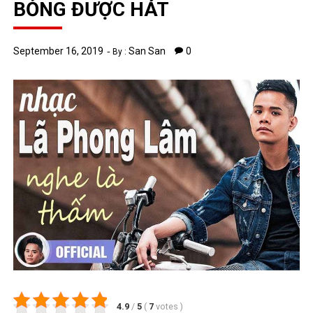
BỎNG ĐƯỢC HÁT
September 16, 2019
San San
0
By :
4.9
/
5
(
7
votes
)