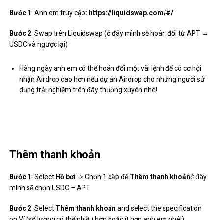
Bước 1
: Anh em truy cập
:
https://liquidswap.com/#/
Bước 2
: Swap trên Liquidswap (ở đây mình sẽ hoán đổi từ APT →
USDC và ngược lại)
Hàng ngày anh em có thể hoán đổi một vài lệnh để có cơ hội
nhận Airdrop cao hơn nếu dự án Airdrop cho những người sử
dụng trải nghiệm trên đây thường xuyên nhé!
Thêm thanh khoản
Bước 1
: Select
Hồ bơi
-> Chọn 1 cặp để
Thêm thanh khoản
ở đây
mình sẽ chọn USDC – APT
Bước 2
: Select
Thêm thanh khoản
and select the specification
on Ví (số lượng có thể nhiều hơn hoặc ít hơn anh em nhé!)