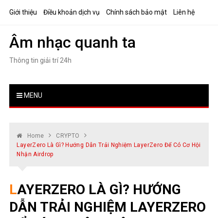
Skip
Giới thiệu
Điều khoản dịch vụ
Chính sách bảo mật
Liên hệ
to
content
Âm nhạc quanh ta
Thông tin giải trí 24h
MENU
Home
CRYPTO
LayerZero Là Gì? Hướng Dẫn Trải Nghiệm LayerZero Để Có Cơ Hội
Nhận Airdrop
LAYERZERO LÀ GÌ? HƯỚNG
DẪN TRẢI NGHIỆM LAYERZERO