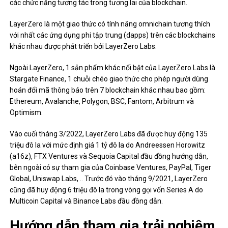
các chức năng tương tác trong tương lai của blockchain.
LayerZero là một giao thức có tính năng omnichain tương thích
với nhất các ứng dụng phi tập trung (dapps) trên các blockchains
khác nhau được phát triển bởi LayerZero Labs.
Ngoài LayerZero, 1 sản phẩm khác nổi bật của LayerZero Labs là
Stargate Finance, 1 chuỗi chéo giao thức cho phép người dùng
hoán đổi mã thông báo trên 7 blockchain khác nhau bao gồm:
Ethereum, Avalanche, Polygon, BSC, Fantom, Arbitrum và
Optimism.
Vào cuối tháng 3/2022, LayerZero Labs đã được huy động 135
triệu đô la với mức định giá 1 tỷ đô la do Andreessen Horowitz
(a16z), FTX Ventures và Sequoia Capital đầu đồng hướng dẫn,
bên ngoài có sự tham gia của Coinbase Ventures, PayPal, Tiger
Global, Uniswap Labs, .. Trước đó vào tháng 9/2021, LayerZero
cũng đã huy động 6 triệu đô la trong vòng gọi vốn Series A do
Multicoin Capital và Binance Labs đầu đồng dẫn.
Hướng dẫn tham gia trải nghiệm