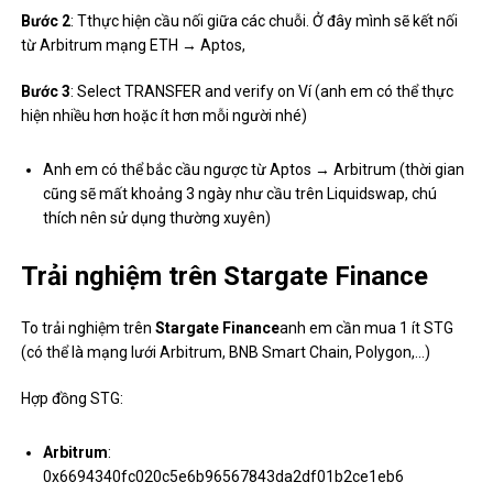
Bước 2
: Tthực hiện cầu nối giữa các chuỗi. Ở đây mình sẽ kết nối
từ Arbitrum mạng ETH → Aptos,
Bước 3
: Select TRANSFER and verify on Ví (anh em có thể thực
hiện nhiều hơn hoặc ít hơn mỗi người nhé)
Anh em có thể bắc cầu ngược từ Aptos → Arbitrum (thời gian
cũng sẽ mất khoảng 3 ngày như cầu trên Liquidswap, chú
thích nên sử dụng thường xuyên)
Trải nghiệm trên Stargate Finance
To trải nghiệm trên
Stargate Finance
anh em cần mua 1 ít STG
(có thể là mạng lưới Arbitrum, BNB Smart Chain, Polygon,…)
Hợp đồng STG:
Arbitrum
:
0x6694340fc020c5e6b96567843da2df01b2ce1eb6