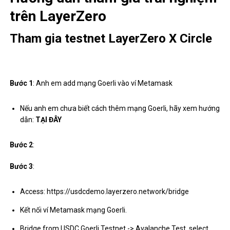
trên LayerZero
Tham gia testnet LayerZero X Circle
Bước 1
: Anh em add mạng Goerli vào ví Metamask
Nếu anh em chưa biết cách thêm mạng Goerli, hãy xem hướng
dẫn:
TẠI ĐÂY
Bước 2
:
Bước 3
:
Access:
https://usdcdemo.layerzero.network/bridge
Kết nối ví Metamask mạng Goerli.
Bridge from USDC Goerli Testnet -> Avalanche Test, select