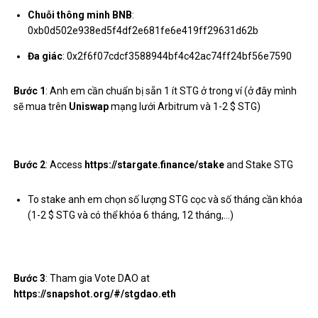
Chuỗi thông minh BNB
:
0xb0d502e938ed5f4df2e681fe6e419ff29631d62b
Đa giác
: 0x2f6f07cdcf3588944bf4c42ac74ff24bf56e7590
Bước 1
: Anh em cần chuẩn bị sẵn 1 ít STG ở trong ví (ở đây mình
sẽ mua trên
Uniswap
mạng lưới Arbitrum và 1-2 $ STG)
Bước 2
: Access
https://stargate.finance/stake
and Stake STG
To stake anh em chọn số lượng STG cọc và số tháng cần khóa
(1-2 $ STG và có thể khóa 6 tháng, 12 tháng,…)
Bước 3
: Tham gia Vote DAO at
https://snapshot.org/#/stgdao.eth