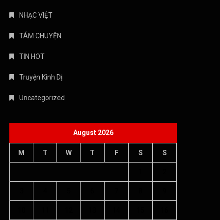
NHẠC VIỆT
TÁM CHUYỆN
TIN HOT
Truyện Kinh Dị
Uncategorized
August 2026
M
T
W
T
F
S
S
1
2
3
4
5
6
7
8
9
10
11
12
13
14
15
16