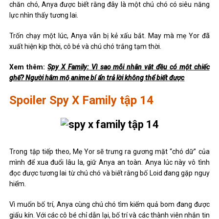
chăn chó, Anya được biết rằng đây là một chú chó có siêu năng
lực nhìn thấy tương lai.
Trốn chạy một lúc, Anya vẫn bị kẻ xấu bắt. May mà mẹ Yor đã
xuất hiện kịp thời, cô bé và chú chó trắng tạm thời.
Xem thêm:
Spy X Family: Vì sao mỗi nhân vật đều có một chiếc
ghế? Người hâm mộ anime bí ẩn trả lời không thể biết được
Spoiler Spy X Family tập 14
Trong tập tiếp theo, Mẹ Yor sẽ trưng ra gương mặt “chó dữ” của
mình để xua đuổi lâu la, giữ Anya an toàn. Anya lúc này vô tình
đọc được tương lai từ chú chó và biết rằng bố Loid đang gặp nguy
hiểm.
Vì muốn bố trí, Anya cùng chú chó tìm kiếm quả bom đang được
giấu kín. Với các cô bé chỉ dẫn lại, bố trí và các thành viên nhắn tin