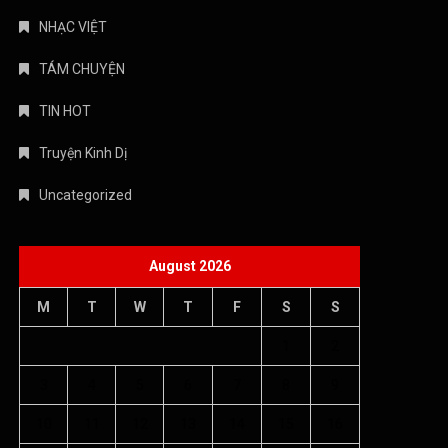
NHẠC VIỆT
TÁM CHUYỆN
TIN HOT
Truyện Kinh Dị
Uncategorized
August 2026
M
T
W
T
F
S
S
1
2
3
4
5
6
7
8
9
10
11
12
13
14
15
16