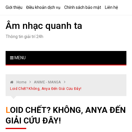
Skip
Giới thiệu
Điều khoản dịch vụ
Chính sách bảo mật
Liên hệ
to
content
Âm nhạc quanh ta
Thông tin giải trí 24h
MENU
Home
ANIME - MANGA
Loid Chết? Không, Anya Đến Giải Cứu Đây!
LOID CHẾT? KHÔNG, ANYA ĐẾN
GIẢI CỨU ĐÂY!