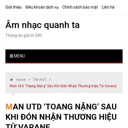
Skip
Giới thiệu
Điều khoản dịch vụ
Chính sách bảo mật
Liên hệ
to
content
Âm nhạc quanh ta
Thông tin giải trí 24h
MENU
Home
TIN HOT
Man Utd ‘toang Nặng’ Sau Khi Đón Nhận Thương Hiệu Từ Varane
MAN UTD ‘TOANG NẶNG’ SAU
KHI ĐÓN NHẬN THƯƠNG HIỆU
TỪ VARANE