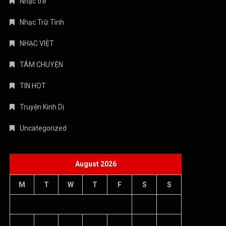
Nhạc trẻ
Nhạc Trữ Tình
NHẠC VIỆT
TÁM CHUYỆN
TIN HOT
Truyện Kinh Dị
Uncategorized
August 2026
M
T
W
T
F
S
S
1
2
3
4
5
6
7
8
9