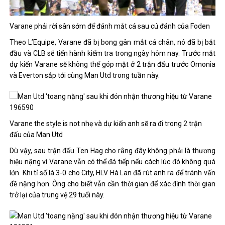
Varane phải rời sân sớm để đánh mắt cá sau cú đánh của Foden
Theo L’Equipe, Varane đã bị bong gân mắt cá chân, nó đã bị bắt
đầu và CLB sẽ tiến hành kiểm tra trong ngày hôm nay. Trước mắt
dự kiến ​​Varane sẽ không thể góp mặt ở 2 trận đấu trước Omonia
và Everton sắp tới cùng Man Utd trong tuần này.
Varane the style is not nhẹ và dự kiến ​​anh sẽ ra đi trong 2 trận
đấu của Man Utd
Dù vậy, sau trận đấu Ten Hag cho rằng đây không phải là thương
hiệu nặng vì Varane vẫn có thể đá tiếp nếu cách lúc đó không quá
lớn. Khi tỉ số là 3-0 cho City, HLV Hà Lan đã rút anh ra để tránh vấn
đề nặng hơn. Ông cho biết vẫn cần thời gian để xác định thời gian
trở lại của trung vệ 29 tuổi này.