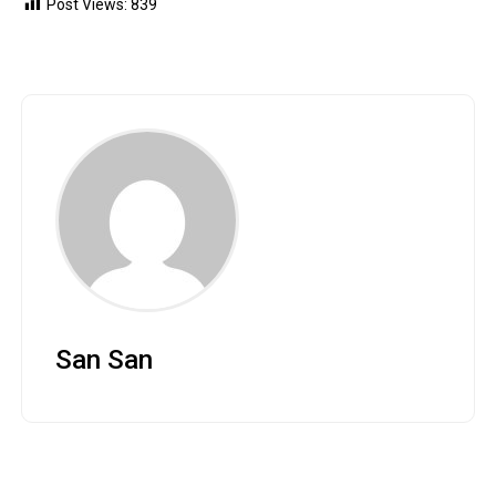
Post Views:
839
San San