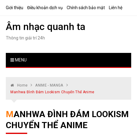
Skip
Giới thiệu
Điều khoản dịch vụ
Chính sách bảo mật
Liên hệ
to
content
Âm nhạc quanh ta
Thông tin giải trí 24h
MENU
Home
ANIME - MANGA
Manhwa Đình Đám Lookism Chuyển Thể Anime
MANHWA ĐÌNH ĐÁM LOOKISM
CHUYỂN THỂ ANIME