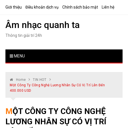
Skip
Giới thiệu
Điều khoản dịch vụ
Chính sách bảo mật
Liên hệ
to
content
Âm nhạc quanh ta
Thông tin giải trí 24h
MENU
Home
TIN HOT
Một Công Ty Công Nghệ Lương Nhân Sự Có Vị Trí Lên Đến
400.000 USD
MỘT CÔNG TY CÔNG NGHỆ
LƯƠNG NHÂN SỰ CÓ VỊ TRÍ