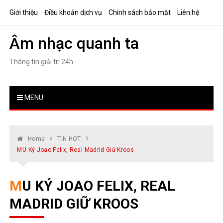
Skip
Giới thiệu
Điều khoản dịch vụ
Chính sách bảo mật
Liên hệ
to
content
Âm nhạc quanh ta
Thông tin giải trí 24h
MENU
Home
TIN HOT
MU Ký Joao Felix, Real Madrid Giữ Kroos
MU KÝ JOAO FELIX, REAL
MADRID GIỮ KROOS