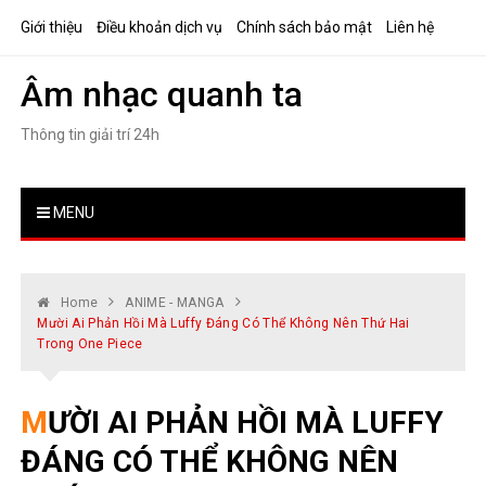
Skip
Giới thiệu
Điều khoản dịch vụ
Chính sách bảo mật
Liên hệ
to
content
Âm nhạc quanh ta
Thông tin giải trí 24h
MENU
Home
ANIME - MANGA
Mười Ai Phản Hồi Mà Luffy Đáng Có Thể Không Nên Thứ Hai
Trong One Piece
MƯỜI AI PHẢN HỒI MÀ LUFFY
ĐÁNG CÓ THỂ KHÔNG NÊN