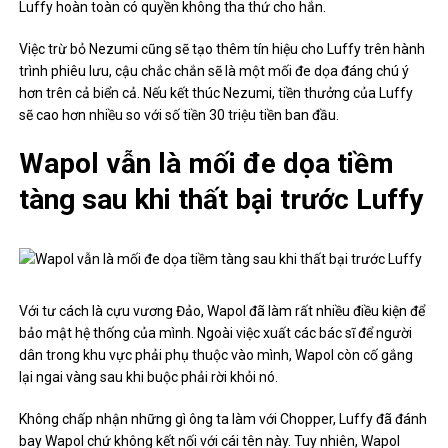
Luffy hoàn toàn có quyền không tha thứ cho hắn.
Việc trừ bỏ Nezumi cũng sẽ tạo thêm tín hiệu cho Luffy trên hành
trình phiêu lưu, cậu chắc chắn sẽ là một mối đe dọa đáng chú ý
hơn trên cả biển cả. Nếu kết thúc Nezumi, tiền thưởng của Luffy
sẽ cao hơn nhiều so với số tiền 30 triệu tiền ban đầu.
Wapol vẫn là mối đe dọa tiềm
tàng sau khi thất bại trước Luffy
Với tư cách là cựu vương Đảo, Wapol đã làm rất nhiều điều kiện để
bảo mật hệ thống của mình. Ngoài việc xuất các bác sĩ để người
dân trong khu vực phải phụ thuộc vào mình, Wapol còn cố gắng
lại ngai vàng sau khi buộc phải rời khỏi nó.
Không chấp nhận những gì ông ta làm với Chopper, Luffy đã đánh
bay Wapol chứ không kết nối với cái tên này. Tuy nhiên, Wapol