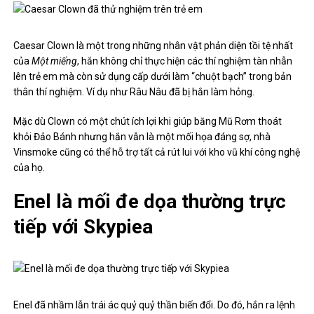
Caesar Clown là một trong những nhân vật phản diện tồi tệ nhất
của
Một miếng
, hắn không chỉ thực hiện các thí nghiệm tàn nhẫn
lên trẻ em mà còn sử dụng cấp dưới làm “chuột bạch” trong bản
thân thí nghiệm. Ví dụ như Râu Nâu đã bị hắn làm hỏng.
Mặc dù Clown có một chút ích lợi khi giúp băng Mũ Rơm thoát
khỏi Đảo Bánh nhưng hắn vẫn là một mối họa đáng sợ, nhà
Vinsmoke cũng có thể hỗ trợ tất cả rút lui với kho vũ khí công nghệ
của họ.
Enel là mối đe dọa thường trực
tiếp với Skypiea
Enel đã nhầm lẫn trái ác quỷ quỷ thần biến đổi. Do đó, hắn ra lệnh