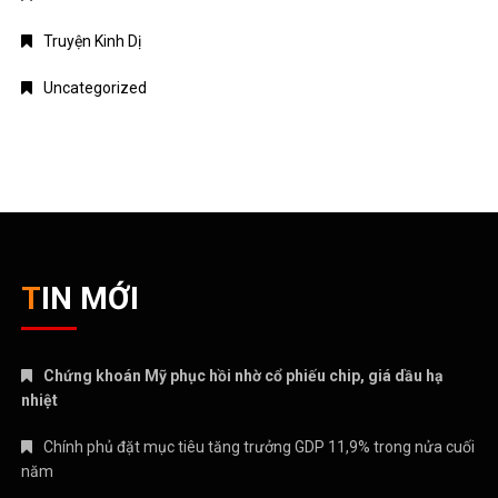
TIN MỚI
Chứng khoán Mỹ phục hồi nhờ cổ phiếu chip, giá dầu hạ
nhiệt
Chính phủ đặt mục tiêu tăng trưởng GDP 11,9% trong nửa cuối
năm
Trung Quốc tăng tốc đầu tư vào ngành công nghiệp tương lai
Bitcoin lao dốc dưới mốc 60.000 USD
Xăng E10 có làm xe hao xăng, giảm công suất không?