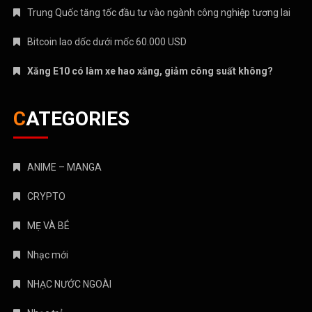
CATEGORIES
ANIME – MANGA
CRYPTO
MẸ VÀ BÉ
Nhạc mới
NHẠC NƯỚC NGOÀI
Nhạc trẻ
Nhạc Trữ Tình
NHẠC VIỆT
TÁM CHUYỆN