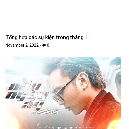
November 2, 2022
0
Ca khúc Nếu ngày ấy của Soobin Hoàng Sơn: Bị
gắn mác 16+ vẫn đạt lượng nghe khủng
August 24, 2019
0