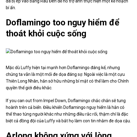
đã bị ép vào băng Râu Đen để hỗ trợ anh thực hiện một kế hoạch
bí ẩn.
Doflamingo too nguy hiểm để
thoát khỏi cuộc sống
Mặc dù Luffy hiện tại mạnh hơn Doflamingo đáng kể, nhưng
chúng ta vẫn là một mối đe dọa đáng sợ. Ngoài việc là một cựu
Thiên Long Nhân, hắn sở hữu những bí mật có thể làm cho Chính
quyền thế giới điêu khắc.
If you can out from Impel Down, Doflamingo chắc chắn sẽ tung
hoành trên cả biển. Điều khiến Doflamingo nguy hiểm là hắn có
thể thao túng người khác như những điều rắc rối, thậm chí là đặc
biệt cả đồng đội của Luffy và bắt họ làm con tin nhằm đe dọa cậu.
Arlong không xứng với lòng