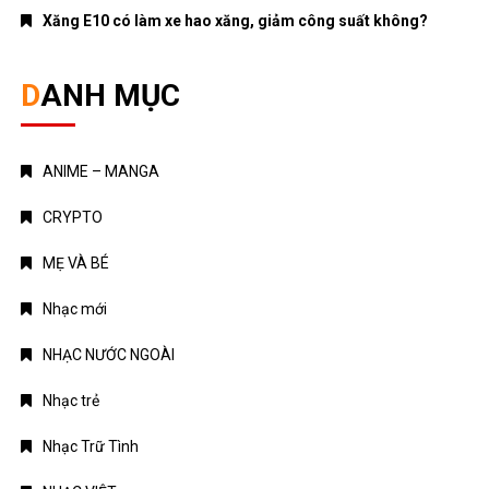
ANIME – MANGA
CRYPTO
MẸ VÀ BÉ
Nhạc mới
NHẠC NƯỚC NGOÀI
Nhạc trẻ
Nhạc Trữ Tình
NHẠC VIỆT
TÁM CHUYỆN
TIN HOT
Truyện Kinh Dị