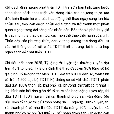
Kế hoạch định hướng phát triển TDTT trên địa bàn tỉnh; từng bước
sóng theo cách phát triển vận động giữa các phương thức; tạo
điều kiện thuận lợi cho các hoạt động thể thao ngày càng lan tỏa
chiều sâu, tiếp cận được nhiều đối tượng và trở thành một phần
quan trọng trong đời sống của nhân dân. Bảo tồn và phát huy giá
trị các môn thể thao dân tộc, các môn thể thao thế mạnh của tỉnh.
Thúc đẩy các phương thức, đơn vị tăng cường tác động đầu tư
vào hệ thống cơ sở vật chất, TDTT thiết bị trang, bố trí phù hợp
ngân sách để phát triển TDTT.
Chỉ tiêu đến năm 2025, Tỷ lệ người luyện tập thường xuyên đạt
trên 40% tổng số, Tỷ lệ gia đình thể thao đạt trên 30% tổng số hộ
gia đình, Tỷ lệ cộng tác viên TDTT đạt trên 0,1% dân số, toàn tỉnh
có trên 1.200 Lạc bộ TDTT. Hệ thống cơ sở vật chất TDTT phấn
đấu đạt 100% thôn, ấp, khu phố, xã, phường, thị trấn; có ít nhất 1
loại hình sân bãi đơn giản để tổ chức các hoạt động luyện tập, thi
đấu TDTT; 100% huyện, thị xã, thành phố có sân vận động (đủ
điều kiện tổ chức thi đấu môn bóng đá 11 người); 100% huyện, thị
xã, thành phố có nhà thi đấu TDTT đa năng; 50% huyện, thị xã,
thành phố có hồ bơi (tối thiểu 25m); hoàn thiện sân vận động cấp