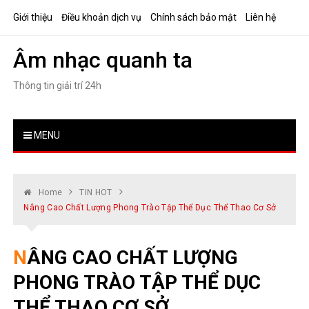
Skip
Giới thiệu
Điều khoản dịch vụ
Chính sách bảo mật
Liên hệ
to
content
Âm nhạc quanh ta
Thông tin giải trí 24h
MENU
Home
TIN HOT
Nâng Cao Chất Lượng Phong Trào Tập Thể Dục Thể Thao Cơ Sở
NÂNG CAO CHẤT LƯỢNG
PHONG TRÀO TẬP THỂ DỤC
THỂ THAO CƠ SỞ