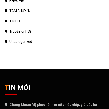
Uncategorized
TIN MỚI
Chứng khoán Mỹ phục hồi nhờ cổ phiếu chip, giá dầu hạ
nhiệt
Chính phủ đặt mục tiêu tăng trưởng GDP 11,9% trong nửa cuối
năm
Trung Quốc tăng tốc đầu tư vào ngành công nghiệp tương lai