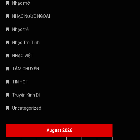
NHẠC VIỆT
TÁM CHUYỆN
TIN HOT
Truyện Kinh Dị
Uncategorized
August 2026
M
T
W
T
F
S
S
1
2
3
4
5
6
7
8
9
10
11
12
13
14
15
16