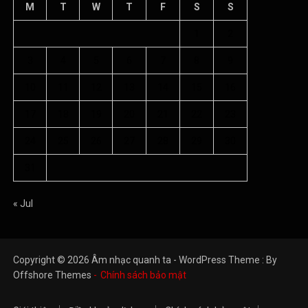
17
18
19
20
21
22
23
24
25
26
27
28
29
30
31
« Jul
Copyright © 2026 Âm nhạc quanh ta - WordPress Theme : By
Offshore Themes
Chính sách bảo mật
Giới thiệu
Điều khoản dịch vụ
Chính sách bảo mật
Liên hệ