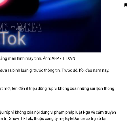
 bảng màn hình máy tính. Ảnh: AFP / TTXVN
ưa ra bình luận gì trước thông tin. Trước đó, hồi đầu năm nay,
ạt mới, lên đến 8 triệu đồng rúp vì không xóa những sai lệch thông
iệu rúp vì không xóa nội dung vi phạm pháp luật Nga về cấm truyền
iá trị. Show TikTok, thuộc công ty mẹ ByteDance có trụ sở tại