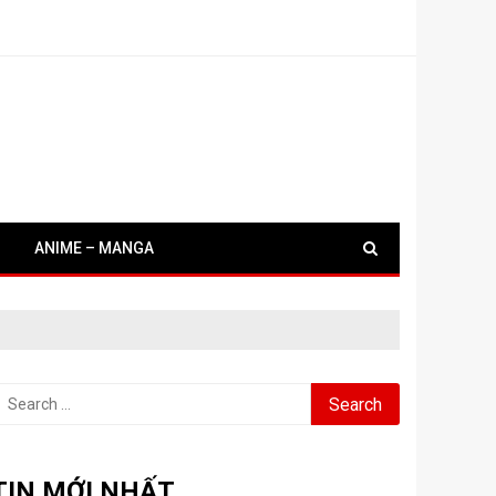
ANIME – MANGA
earch
or:
TIN MỚI NHẤT