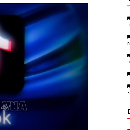
h
n
t
k