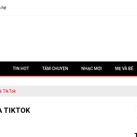
n hệ
TIN HOT
TÁM CHUYỆN
NHẠC MỚI
MẸ VÀ BÉ
à TikTok
À TIKTOK
S
f