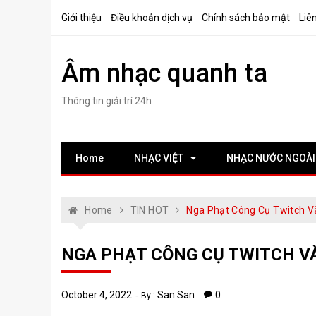
Skip
Giới thiệu
Điều khoản dịch vụ
Chính sách bảo mật
Liê
to
content
Âm nhạc quanh ta
Thông tin giải trí 24h
Home
NHẠC VIỆT
NHẠC NƯỚC NGOÀI
Home
TIN HOT
Nga Phạt Công Cụ Twitch V
NGA PHẠT CÔNG CỤ TWITCH V
October 4, 2022
San San
0
By :