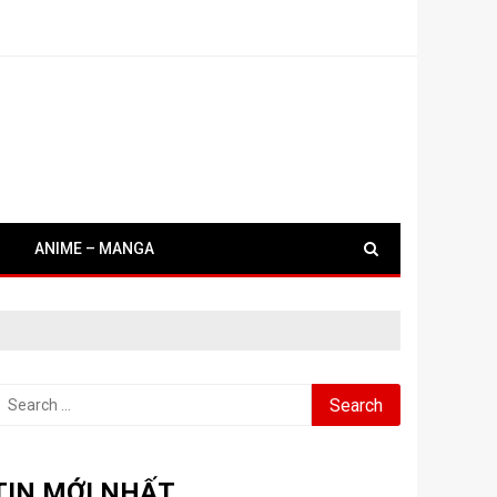
ANIME – MANGA
earch
or:
TIN MỚI NHẤT