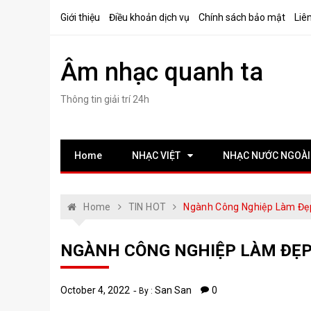
Skip
Giới thiệu
Điều khoản dịch vụ
Chính sách bảo mật
Liê
to
content
Âm nhạc quanh ta
Thông tin giải trí 24h
Home
NHẠC VIỆT
NHẠC NƯỚC NGOÀI
Home
TIN HOT
Ngành Công Nghiệp Làm Đẹ
NGÀNH CÔNG NGHIỆP LÀM ĐẸP
October 4, 2022
San San
0
By :