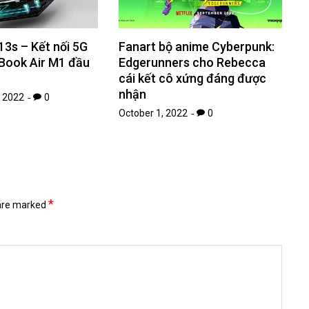
3s – Kết nối 5G
Fanart bộ anime Cyberpunk:
cBook Air M1 đầu
Edgerunners cho Rebecca
cái kết cô xứng đáng được
nhận
 2022
0
October 1, 2022
0
*
 are marked