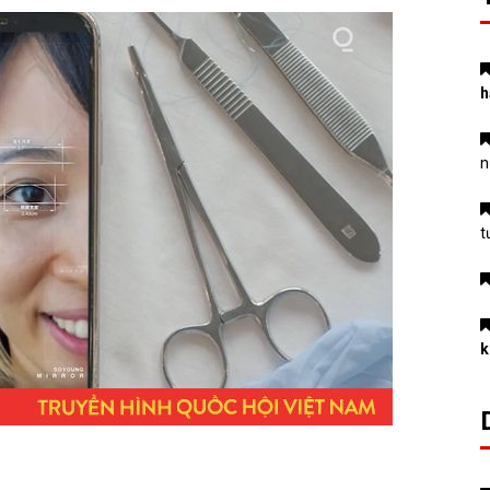
h
n
t
k