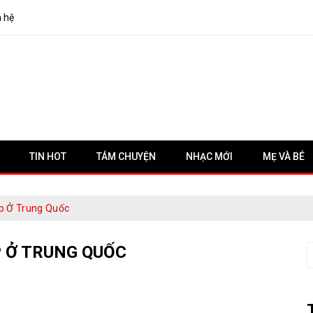
n hệ
TIN HOT
TÁM CHUYỆN
NHẠC MỚI
MẸ VÀ BÉ
p Ở Trung Quốc
 Ở TRUNG QUỐC
S
f