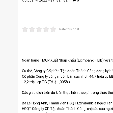
October 4, 2022
San San
0
By :
Rate this post
Ngân hàng TMCP Xuất Nhập Khẩu (Eximbank – EIB) vừa thô
Cụ thể, Công ty Cổ phần Tập đoàn Thành Công đăng ký bán 
Cổ phần Công ty cũng muốn bán sạch hơn 44,7 triệu cp EI
12,2 triệu cp EIB (Tỷ lệ 1,005%).
Các giao dịch trên dự kiến ​​thực hiện theo phương thức th
Bà Lê Hồng Anh, Thành viên HĐQT Eximbank là người liên q
HĐQT Công ty CP Tập đoàn Thành Công, chị dâu của ngườ