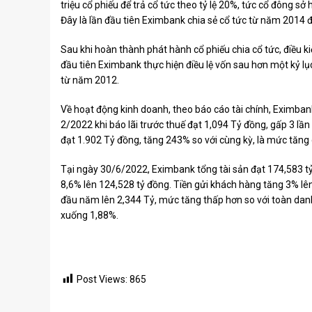
triệu cổ phiếu để trả cổ tức theo tỷ lệ 20%, tức cổ đông sở
Đây là lần đầu tiên Eximbank chia sẻ cổ tức từ năm 2014 đ
Sau khi hoàn thành phát hành cổ phiếu chia cổ tức, điều ki
đầu tiên Eximbank thực hiện điều lệ vốn sau hơn một kỷ l
từ năm 2012.
Về hoạt động kinh doanh, theo báo cáo tài chính, Eximban
2/2022 khi báo lãi trước thuế đạt 1,094 Tỷ đồng, gấp 3 lầ
đạt 1.902 Tỷ đồng, tăng 243% so với cùng kỳ, là mức tăng 
Tại ngày 30/6/2022, Eximbank tổng tài sản đạt 174,583 t
8,6% lên 124,528 tỷ đồng. Tiền gửi khách hàng tăng 3% l
đầu năm lên 2,344 Tỷ, mức tăng thấp hơn so với toàn dan
xuống 1,88%.
Post Views:
865