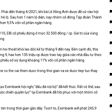
 Phải đến tháng 4/2021, khi bà Lê Hồng Anh được đề cử vào hội
c hé lộ. Sau hơn 1 năm lộ diện, nay nhóm cổ đông Tập đoàn Thành
ới hơn 9,5% vốn cổ phần ngân hàng.
10, EIB cổ phiếu đứng ở mức 32.500 đồng / cp. Giá trị của vùng
ồng.
oi thoát khỏi lao dốc kể từ tháng 9 đến nay. Bên cạnh đó, this
háng 9, has hơn 135 triệu cp được trao tay giữa các nhà đầu tư theo
cổ phiếu số sử dụng khoảng 11% vốn cổ phần ngân hàng.
e co the cai thien duoc trong thoi gian va se duoc tiep tuc thay
o Eximbank hội nghị “đấu đá nội bộ” đã kết thúc. Rất có thể, sau
ộc chiến quyền lực” tại Eximbank đã hồi phục với một nhóm cổ
ớn trong thời gian gần đây. Toort to, Eximbank will phát 245,9