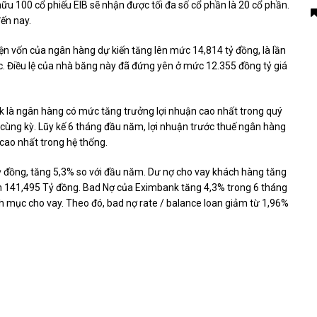
 hữu 100 cổ phiếu EIB sẽ nhận được tối đa số cổ phần là 20 cổ phần.
ến nay.
ện vốn của ngân hàng dự kiến ​​tăng lên mức 14,814 tỷ đồng, là lần
ục. Điều lệ của nhà băng này đã đứng yên ở mức 12.355 đồng tỷ giá
k là ngân hàng có mức tăng trưởng lợi nhuận cao nhất trong quý
n cùng kỳ. Lũy kế 6 tháng đầu năm, lợi nhuận trước thuế ngân hàng
cao nhất trong hệ thống.
ỷ đồng, tăng 5,3% so với đầu năm. Dư nợ cho vay khách hàng tăng
ên 141,495 Tỷ đồng. Bad Nợ của Eximbank tăng 4,3% trong 6 tháng
h mục cho vay. Theo đó, bad nợ rate / balance loan giảm từ 1,96%