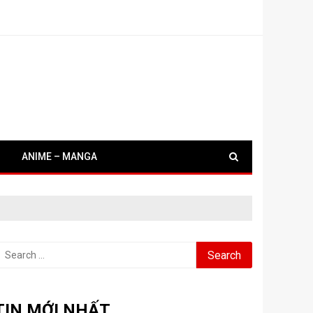
ANIME – MANGA
earch
or:
TIN MỚI NHẤT