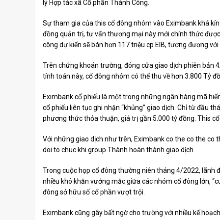
lý Hợp tác xã Cổ phần Thành Công.
Sự tham gia của this cổ đông nhóm vào Eximbank khá kín.
đồng quản trị, tư vấn thương mại này mới chính thức đượ
công dự kiến ​​sẽ bán hơn 117 triệu cp EIB, tương đương v
Trên chứng khoán trường, đóng cửa giao dịch phiên bản 4/
tính toán này, cổ đông nhóm có thể thu về hơn 3.800 Tỷ đ
Eximbank cổ phiếu là một trong những ngân hàng mã hiếm h
cổ phiếu liên tục ghi nhận “khủng” giao dịch. Chỉ từ đầu t
phương thức thỏa thuận, giá trị gần 5.000 tỷ đồng. This 
Với những giao dịch như trên, Eximbank co the co the co th
doi to chuc khi group Thành hoàn thành giao dịch.
Trong cuộc họp cổ đông thường niên tháng 4/2022, lãnh đạ
nhiều khó khăn vướng mắc giữa các nhóm cổ đông lớn, “cu
đông sở hữu số cổ phần vượt trội.
Eximbank cũng gây bất ngờ cho trường với nhiều kế hoạch l