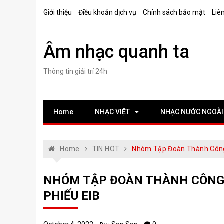
Skip
Giới thiệu
Điều khoản dịch vụ
Chính sách bảo mật
Liê
to
content
Âm nhạc quanh ta
Thông tin giải trí 24h
Home
NHẠC VIỆT
NHẠC NƯỚC NGOÀI
Home
TIN HOT
Nhóm Tập Đoàn Thành Công 
NHÓM TẬP ĐOÀN THÀNH CÔNG S
PHIẾU EIB