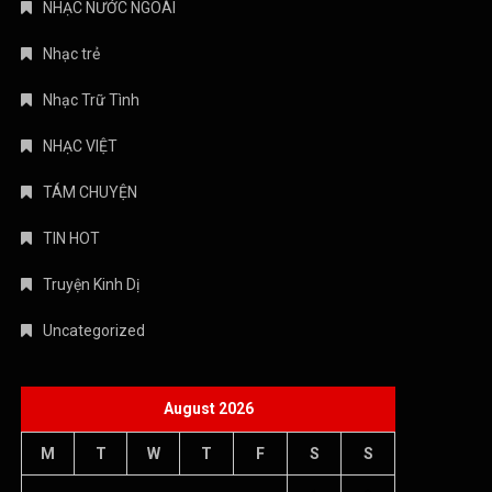
NHẠC NƯỚC NGOÀI
Nhạc trẻ
Nhạc Trữ Tình
NHẠC VIỆT
TÁM CHUYỆN
TIN HOT
Truyện Kinh Dị
Uncategorized
August 2026
M
T
W
T
F
S
S