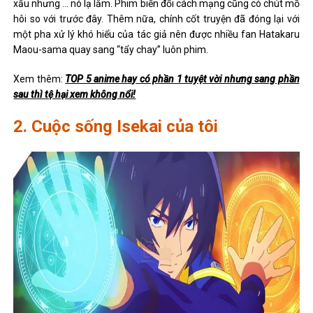
xấu nhưng … nó lạ lắm. Phim biến đổi cách mạng cũng có chút mồ
hôi so với trước đây. Thêm nữa, chính cốt truyện đã đóng lại với
một pha xử lý khó hiểu của tác giả nên được nhiều fan Hatakaru
Maou-sama quay sang “tẩy chay” luôn phim.
Xem thêm:
TOP 5 anime hay có phần 1 tuyệt vời nhưng sang phần
sau thì tệ hại xem không nổi!
2. Cuộc sống Isekai của tôi