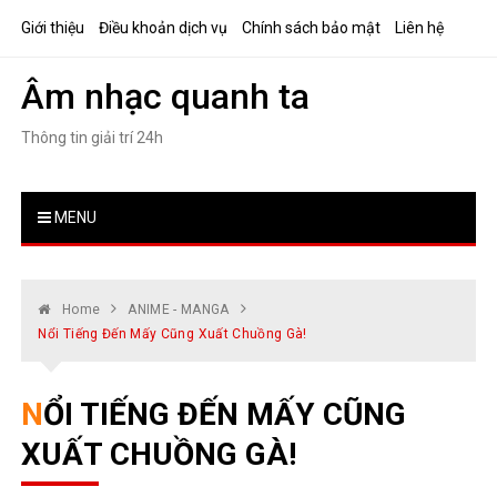
Skip
Giới thiệu
Điều khoản dịch vụ
Chính sách bảo mật
Liên hệ
to
content
Âm nhạc quanh ta
Thông tin giải trí 24h
MENU
Home
ANIME - MANGA
Nổi Tiếng Đến Mấy Cũng Xuất Chuồng Gà!
NỔI TIẾNG ĐẾN MẤY CŨNG
XUẤT CHUỒNG GÀ!