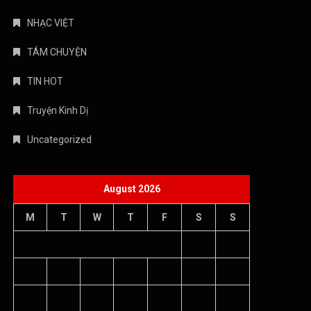
NHẠC VIỆT
TÁM CHUYỆN
TIN HOT
Truyện Kinh Dị
Uncategorized
August 2026
M
T
W
T
F
S
S
1
2
3
4
5
6
7
8
9
10
11
12
13
14
15
16