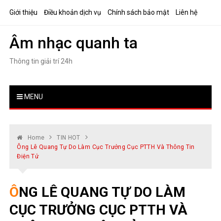
Skip
Giới thiệu
Điều khoản dịch vụ
Chính sách bảo mật
Liên hệ
to
content
Âm nhạc quanh ta
Thông tin giải trí 24h
MENU
Home
TIN HOT
Ông Lê Quang Tự Do Làm Cục Trưởng Cục PTTH Và Thông Tin
Điện Tử
ÔNG LÊ QUANG TỰ DO LÀM
CỤC TRƯỞNG CỤC PTTH VÀ